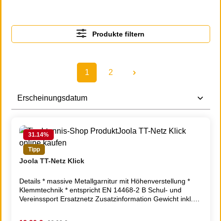
Produkte filtern
1
2
Seite
Seite
31.14
%
Tipp
Joola TT-Netz Klick
Details * massive Metallgarnitur mit Höhenverstellung *
Klemmtechnik * entspricht EN 14468-2 B Schul- und
Vereinssport Ersatznetz Zusatzinformation Gewicht inkl.
Verpackung 1.0000 Lieferzeit 2 - 5 Tage