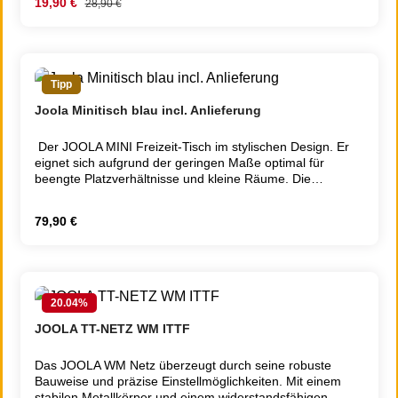
Verkaufspreis:
19,90 €
Regulärer Preis:
28,90 €
Tipp
Joola Minitisch blau incl. Anlieferung
Der JOOLA MINI Freizeit-Tisch im stylischen Design. Er
eignet sich aufgrund der geringen Maße optimal für
beengte Platzverhältnisse und kleine Räume. Die
vormontierten Tischhälften lassen sich in
sekundenschnelle Aufbauen und garantieren maximalen
Regulärer Preis:
79,90 €
Spielspaß. Die Netzgarnitur ist bereits enthalten, sodass
direkt losgespielt werden kann. Durch das geringe
Gesamtgewicht lässt sich der Tisch problemlos von einer
einzelnen Person transportieren und verstauen. Aufgestellt
hat der Tisch die Maße 90 cm (Länge), 45 cm (Breite) und
20.04
%
76 cm (Höhe). Das Gesamtgewicht beträgt 5,65kg.Maße
(LxBxH): 90 x 45 x 76 cmGewicht: 5,65 kgFarben: blau
JOOLA TT-NETZ WM ITTF
oder grünZubehör: Netzgarnitur
inklusiveGenehmigung:Ohne ITTF
Das JOOLA WM Netz überzeugt durch seine robuste
ZulassungWetterfest:NeinGewicht Netto (in
Bauweise und präzise Einstellmöglichkeiten. Mit einem
g):5.650Gewicht Brutto (in
stabilen Metallkörper und einem widerstandsfähigen