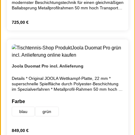
modernster Beschichtungstechnik für einen gleichmäßigen
Tischtennisplatte zur idealen Wahl für professionelle
Ballabsprung Metallprofilrahmen 50 mm hoch Transport
Wettkämpfe und intensives Training.
System – jede Plattenhälfte auf 4 Rollen fahrbar (2 Räder
mit Bremse) stabiles, pulverbeschichtetes
Regulärer Preis:
725,00 €
Metalluntergestell doppelte Kippsicherung Geringer
Abstellplatz bei mehreren Tischen Netzgarnitur nicht im
Lieferumfang enthalten.
Joola Duomat Pro incl. Anlieferung
Details * Original JOOLA Wettkampf-Platte, 22 mm *
superschnelle Spielfläche durch Polyester-Beschichtung
im Spezialverfahren * Metallprofil-Rahmen 50 mm hoch *
Transport System – jede Plattenhälfte auf 4 Rollen fahrbar
* stabiles, pulverbeschichtetes Metalluntergestell *
auswählen
Farbe
doppelte Kippsicherung * geringer Abstellplatz bei
mehreren Tischen * ideal für Clubs mit großer
blau
grün
Jugendarbeit, vielen Trainingsstunden * Entsprechend EN
14468-1 A * Gewicht: 126 kg - Aufbauanleitung
- Abmessungen Netzgarnitur nicht im Lieferumfang
Regulärer Preis:
849,00 €
enthalten Zusatzinformation Gewicht inkl. Verpackung