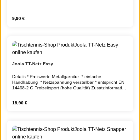
Regulärer Preis:
9,90 €
Joola TT-Netz Easy
Details * Preiswerte Metallgarnitur * einfache
Handhabung * Netzspannung verstellbar * entspricht EN
14468-2 C Freizeitsport (hohe Qualität) Zusatzinformation
Gewicht inkl. Verpackung 1.0000 Lieferzeit 2 - 5 Tage
Regulärer Preis:
18,90 €