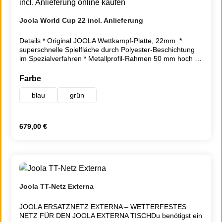
Joola World Cup 22 incl. Anlieferung
Details * Original JOOLA Wettkampf-Platte, 22mm *
superschnelle Spielfläche durch Polyester-Beschichtung
im Spezialverfahren * Metallprofil-Rahmen 50 mm hoch *
Transport System – jede Plattenhälfte auf 4 Rollen
fahrbar * stabiles, pulverbeschichtetes Metalluntergestell
auswählen
Farbe
(Farbe graualuminium) * doppelte Kippsicherung *
geringer Abstellplatz bei mehreren Tischen * ideal für
blau
grün
Clubs mit großer Jugendarbeit, vielen Trainingsstunden *
Entsprechend EN 14468-1 B * Gewicht: 106 kg
- Aufbauanleitung - Abmessungen Netzgarnitur nicht im
Regulärer Preis:
679,00 €
Lieferumfang enthalten Zusatzinformation Gewicht inkl.
Verpackung 106.0000 ITTF-Zulassung Nein Plattenstärke
22 mm Abstellmaße 62 x 166 cm Behindertengerechte
Ausführung möglich Nein Doppelte Kippsicherung Ja
Wetterfest Nein Entsprechend Norm EN 14468-1 B
Joola TT-Netz Externa
JOOLA ERSATZNETZ EXTERNA – WETTERFESTES
NETZ FÜR DEN JOOLA EXTERNA TISCHDu benötigst ein