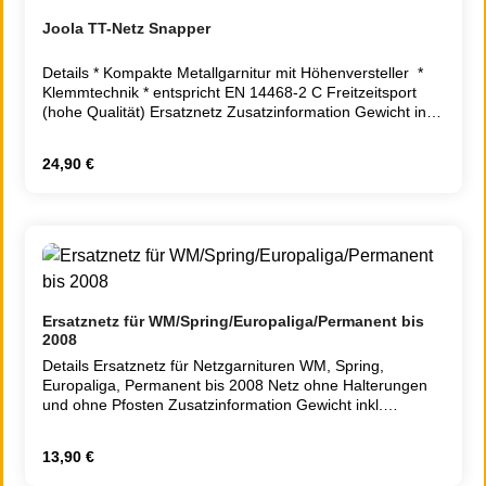
Joola TT-Netz Snapper
Details * Kompakte Metallgarnitur mit Höhenversteller *
Klemmtechnik * entspricht EN 14468-2 C Freitzeitsport
(hohe Qualität) Ersatznetz Zusatzinformation Gewicht inkl.
Verpackung 1.0000 Lieferzeit 2 - 5 Tage
Regulärer Preis:
24,90 €
Ersatznetz für WM/Spring/Europaliga/Permanent bis
2008
Details Ersatznetz für Netzgarnituren WM, Spring,
Europaliga, Permanent bis 2008 Netz ohne Halterungen
und ohne Pfosten Zusatzinformation Gewicht inkl.
Verpackung 0.200 Lieferzeit 2 - 5 Tage
Regulärer Preis:
13,90 €