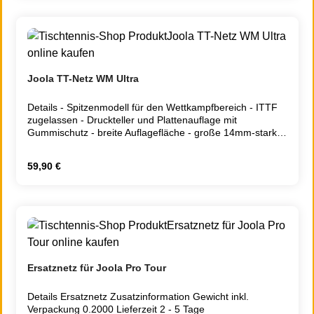
Joola TT-Netz WM Ultra
Details - Spitzenmodell für den Wettkampfbereich - ITTF
zugelassen - Druckteller und Plattenauflage mit
Gummischutz - breite Auflagefläche - große 14mm-starke
Befestigungsschraube - verstärkter Metallkörper - Mikro-
Höhenverstellschraube - Baumwoll-Eisengarn-Netz-
Regulärer Preis:
59,90 €
entspricht EN 14468-2 A Hochleistungssport
Zusatzinformation Gewicht inkl. Verpackung 1.6000
Ersatznetz für Joola Pro Tour
Details Ersatznetz Zusatzinformation Gewicht inkl.
Verpackung 0.2000 Lieferzeit 2 - 5 Tage