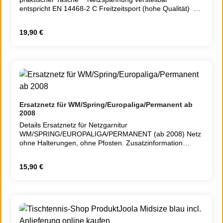
entspricht EN 14468-2 C Freitzeitsport (hohe Qualität)
Ersatznetz Zusatzinformation Gewicht inkl. Verpackung
1.0000 Lieferzeit 2 - 5 Tage
Regulärer Preis:
19,90 €
Ersatznetz für WM/Spring/Europaliga/Permanent ab
2008
Details Ersatznetz für Netzgarnitur
WM/SPRING/EUROPALIGA/PERMANENT (ab 2008) Netz
ohne Halterungen, ohne Pfosten. Zusatzinformation
Gewicht inkl. Verpackung 0.200 Lieferzeit 2 - 5 Tage
Regulärer Preis:
15,90 €