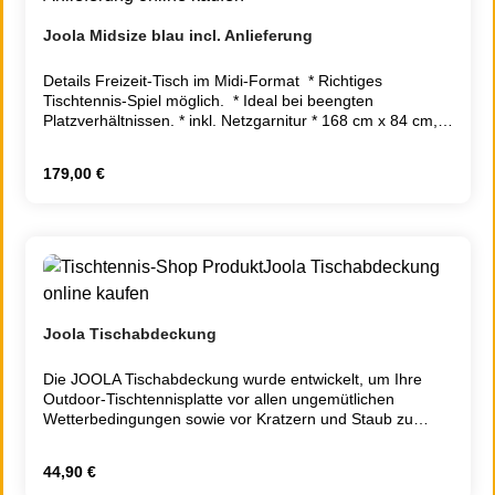
Joola Midsize blau incl. Anlieferung
Details Freizeit-Tisch im Midi-Format * Richtiges
Tischtennis-Spiel möglich. * Ideal bei beengten
Platzverhältnissen. * inkl. Netzgarnitur * 168 cm x 84 cm,
Höhe 76 cm * Gewicht: 22 kg Mehr Videos auf YouTube
Zusatzinformation Gewicht inkl. Verpackung 22.0000
Regulärer Preis:
179,00 €
ITTF-Zulassung Nein Behindertengerechte Ausführung
möglich Nein Doppelte Kippsicherung Nein Wetterfest
Nein
Joola Tischabdeckung
Die JOOLA Tischabdeckung wurde entwickelt, um Ihre
Outdoor-Tischtennisplatte vor allen ungemütlichen
Wetterbedingungen sowie vor Kratzern und Staub zu
schützen. Die Abdeckung ist mit einem einfach zu
bedienenden Befestigungssystem mit Klettverschluss,
Regulärer Preis:
44,90 €
Schnallen und Riemen ausgestattet, um bestmöglichen