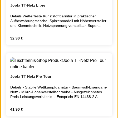
Joola TT-Netz Libre
Details Wetterfeste Kunststoffgarnitur in praktischer
Aufbewahrungstasche. Spitzenmodell mit Höhenversteller
und Klemmtechnik. Netzspannung verstellbar. Super
Preis-/Leistungsverhältnis. Entspricht der Europäischen
Norm EN 14468-2 B Schul- und Vereinssport.
Regulärer Preis:
32,90 €
Zusatzinformation Gewicht inkl. Verpackung 1.0000
Lieferzeit 2 - 5 Tage
Joola TT-Netz Pro Tour
Details - Stabile Wettkampfgarnitur - Baumwoll-Eisengarn-
Netz - Mikro-Höhenverstellschraube - Ausgezeichnetes
Preis-Leistungsverhältnis - Entspricht EN 14468-2 A
Hochleistungssport - ITTF zugelassen Zusatzinformation
Gewicht inkl. Verpackung 1.6000 Lieferzeit 2 - 5 Tage
Regulärer Preis:
41,90 €