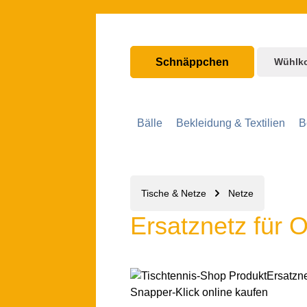
nhalt springen
Zur Hauptnavigation springen
Schnäppchen
Wühlk
Bälle
Bekleidung & Textilien
B
Tische & Netze
Netze
Ersatznetz für 
Bildergalerie überspringen