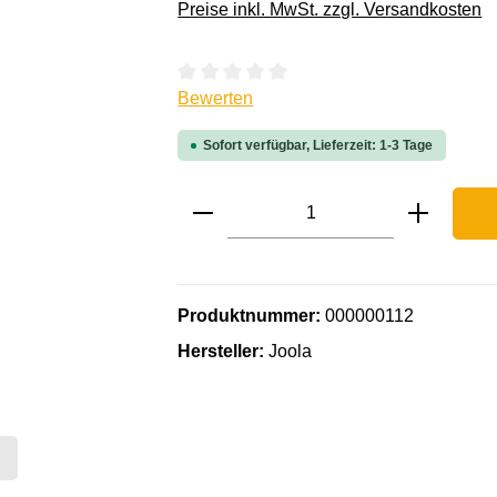
Preise inkl. MwSt. zzgl. Versandkosten
Durchschnittliche Bewertung von 0 von 
Bewerten
Sofort verfügbar, Lieferzeit: 1-3 Tage
Produkt Anzahl: Gib den ge
Produktnummer:
000000112
Hersteller:
Joola