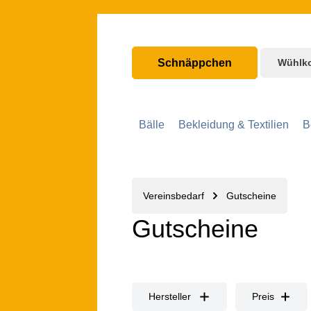
nhalt springen
Zur Hauptnavigation springen
Schnäppchen
Wühlk
Bälle
Bekleidung & Textilien
B
Vereinsbedarf
Gutscheine
Gutscheine
Hersteller
Preis