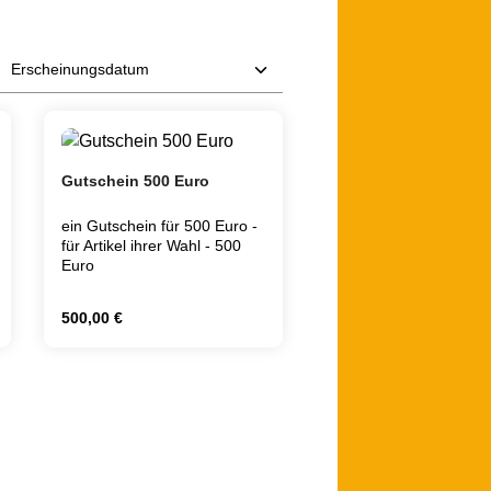
Gutschein 500 Euro
ein Gutschein für 500 Euro -
für Artikel ihrer Wahl - 500
Euro
Regulärer Preis:
500,00 €
 Schaltflächen um die Anzahl zu erhöhen 
rt ein oder benutze die Schaltflächen um 
Gib den gewünschten Wert ein oder benutz
Produkt Anzahl: Gib den gewünschte