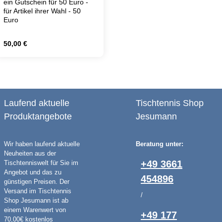
ein Gutschein für 50 Euro -
für Artikel ihrer Wahl - 50
Euro
Regulärer Preis:
50,00 €
den gewünschten Wert ein oder benutze die
Produkt Anzahl: Gib den gewünschten We
Laufend aktuelle
Tischtennis Shop
Produktangebote
Jesumann
Wir haben laufend aktuelle
Beratung unter:
Neuheiten aus der
+49 3661
Tischtenniswelt für Sie im
Angebot und das zu
454896
günstigen Preisen. Der
Versand im Tischtennis
/
Shop Jesumann ist ab
einem Warenwert von
+49 177
70,00€ kostenlos