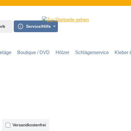
orb
Service/Hilfe
eläge
Boutique / DVD
Hölzer
Schlägerservice
Kleber 
Filter hinzufügen: Versandkostenfrei
Versandkostenfrei