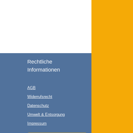
 Schaltflächen um die Anzahl zu erhöhen 
rt ein oder benutze die Schaltflächen um 
Rechtliche
Informationen
AGB
Widerrufsrecht
Datenschutz
Umwelt & Entsorgung
Impressum