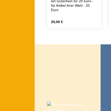
ein Gutschein für 20 Euro -
für Artikel ihrer Wahl - 20
Euro
Regulärer Preis:
20,00 €
Produkt Anzahl: Gib 