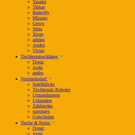
Yasaka
Tibhar
Butterfly
Mizuno
Gewo
Stiga
Xiom
adidas
Andro
Victas
Tischtennisschläger
Donic
Joola
andro
Vereinsbedarf
Spielblöcke
Tischtennis Roboter
Umrandungen
Urkunden
Zählgeräte
sonstiges
Gutscheine
Tische & Netze
Donic
Joola