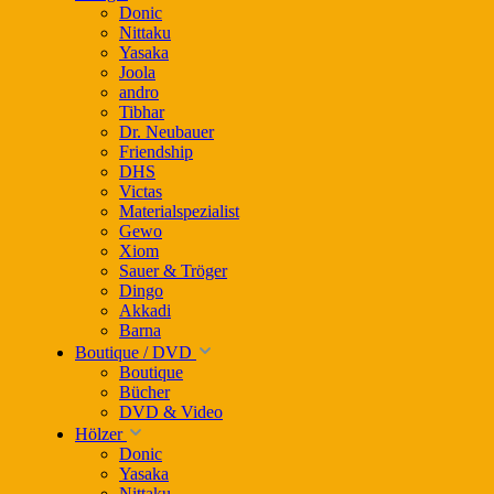
Donic
Nittaku
Yasaka
Joola
andro
Tibhar
Dr. Neubauer
Friendship
DHS
Victas
Materialspezialist
Gewo
Xiom
Sauer & Tröger
Dingo
Akkadi
Barna
Boutique / DVD
Boutique
Bücher
DVD & Video
Hölzer
Donic
Yasaka
Nittaku