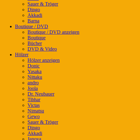
Sauer & Tröger
Dingo
Akkadi
Barna
Boutique / DVD
Boutique / DVD anzeigen
Boutique
Bücher
DVD & Video
Hölzer
Hölzer anzeigen
Donic
Yasaka
Nittaku
andro
Joola
Dr. Neubauer
Tibhar
Victas
Nimatsu
Gewo
Sauer & Tröger
Dingo
Akkadi
Janova