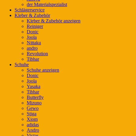
der Materialspezialist
Schlägerservice
Kleber & Zubehör
Kleber & Zubehör anzeigen
Reiniger
Donic
Joola
Nittaku
andro
Revolution
Tibhar
Schuhe
Schuhe anzeigen
Donic
Joola
Yasaka
Tibhar
Butterfly
Mizuno
Gewo
Stiga
Xiom
adidas
Andro
Victas