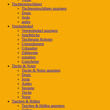
Tischtennisschläger
Tischtennisschläger anzeigen
Donic
Joola
andro
Vereinsbedarf
Vereinsbedarf anzeigen
Spielblöcke
Tischtennis Roboter
Umrandungen
Urkunden
Zählgeräte
sonstiges
Gutscheine
Tische & Netze
Tische & Netze anzeigen
Donic
Joola
Andro
Sponeta
Tische
Netze
Taschen & Hüllen
Taschen & Hüllen anzeigen