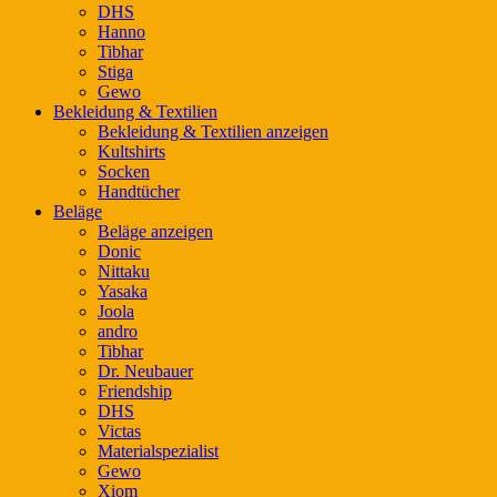
DHS
Hanno
Tibhar
Stiga
Gewo
Bekleidung & Textilien
Bekleidung & Textilien anzeigen
Kultshirts
Socken
Handtücher
Beläge
Beläge anzeigen
Donic
Nittaku
Yasaka
Joola
andro
Tibhar
Dr. Neubauer
Friendship
DHS
Victas
Materialspezialist
Gewo
Xiom