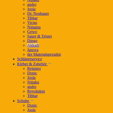
andro
Joola
Dr. Neubauer
Tibhar
Victas
Nimatsu
Gewo
Sauer & Tröger
Dingo
Akkadi
Janova
der Materialspezialist
Schlägerservice
Kleber & Zubehör
Reiniger
Donic
Joola
Nittaku
andro
Revolution
Tibhar
Schuhe
Donic
Joola