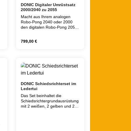
DONIC Digitaler Umrüstsatz
2000/2040 zu 2055
Macht aus Ihrem analogen
Robo-Pong 2040 oder 2000
den digitalen Robo-Pong 2055.
:
Dieser Umrüstsatz besteht aus
einem Ballauswurfkopf,
Regulärer Preis:
799,00 €
digitalen Steuergerät inklusive
Halterung, Anschlusskabel und
einer Bedienungsanleitung für
t ein oder benutze die Schaltflächen um d
 Gib den gewünschten Wert ein oder benutz
Produkt Anzahl: Gib den gewünsch
den neuen 2055. Die
kostengünstigste Methode, um
Ihren alten Robo-Pong auf das
digitale Zeitalter umzurüsten.
DONIC Schiedsrichterset im
Ledertui
Das Set beinhaltet die
Schiedsrichtergrundausrüstung
mit 2 weißen, 2 gelben und 2
roten Karten, Netzmaßlehre
und Wählmarke im
Kunstlederetui.Farbe: schwarz
-