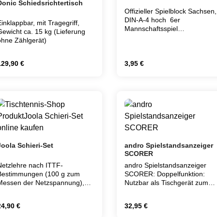
Donic Schiedsrichtertisch
PRO Barrier FLEX
Offizieller Spielblock Sachsen,
Umrandungen bieten eine
DIN-A-4 hoch 6er
Einklappbar, mit Tragegriff,
robuste und flexible Lösung für
Mannschaftsspiel
Gewicht ca. 15 kg (Lieferung
deine Spielfläche. Mit ihrem
Durchschreibe-Block, 50 Blatt
ohne Zählgerät)
modernen Design und der
zuverlässigen Konstruktion sind
sie perfekt für den Einsatz im
egulärer Preis:
Regulärer Preis:
129,90 €
3,95 €
Tischtennis und Pickleball. Die
einfache Handhabung und die
effektive Barrierefunktion
Produkt Anzahl: Gib den gewünschten Wer
Produkt Anzahl:
machen sie zu einer
unverzichtbaren Ergänzung für
jedes Spiel.
Joola Schieri-Set
andro Spielstandsanzeiger
SCORER
Netzlehre nach ITTF-
andro Spielstandsanzeiger
Bestimmungen (100 g zum
SCORER: Doppelfunktion:
Messen der Netzspannung),
Nutzbar als Tischgerät zum
Schieri-Wählmarke zweifarbig
Aufhängen Spielstandanzeige
edruckt, Disziplinarkarten (rot,
bis 9
egulärer Preis:
Regulärer Preis:
24,90 €
32,95 €
gelb, weiß), Stoppuhr.