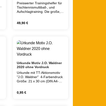
Preiswerter Trainingshelfer für
Tischtennismultiball-, und
Aufschlagtraining. Die große,
offene Metall-
Polyesternetzkonstruktion fasst
Regulärer Preis:
49,90 €
bis zu 200 Bälle und lässt sich
in der Höhe variabel zwischen
70cm und 100cm
t ein oder benutze die Schaltflächen um d
 Gib den gewünschten Wert ein oder benutz
Produkt Anzahl: Gib den gewünsch
einstellen.Leichtlaufende
n
Rollen für den mobilen Einsatz
im Verein.nicht rabattfähig
5
Urkunde Motiv J.O. Waldner
h
2020 ohne Vordruck
Urkunde mit TT-Aktionsmotiv
"J.O. Waldner" 4-Farbendruck
Größe: 21 x 30 cm (DIN A4-
Format) !!! ALLE URKUNDEN
n
SIND FÜR LASER- UND
Regulärer Preis:
0,95 €
TINTENSTRAHLDRUCKER
GEEIGNET !!!