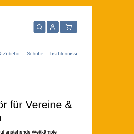
Warenkorb enthält 0 Positionen.
& Zubehör
Schuhe
Tischtennisschläger
Vereinsbedarf
r für Vereine &
n
 auf anstehende Wettkämpfe