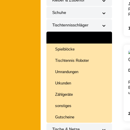
Kleber & Zubehör
Schuhe
Tischtennisschläger
R
Vereinsbedarf
Spielblöcke
Tischtennis Roboter
Umrandungen
Urkunden
Zählgeräte
sonstiges
R
Gutscheine
Tische & Netze
z