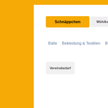
nhalt springen
Zur Hauptnavigation springen
Schnäppchen
Wühlk
Bälle
Bekleidung & Textilien
B
Vereinsbedarf