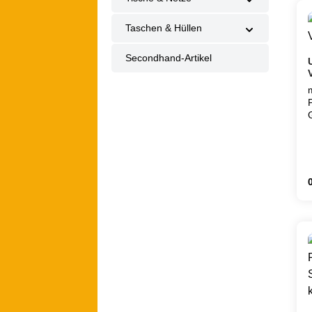
Taschen & Hüllen
Secondhand-Artikel
e
v
R