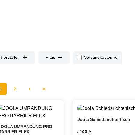
Filter hinzufügen: Versand
Hersteller
Preis
Versandkostenfrei
1
2
Seite
Seite
Joola Schiedsrichtertisch
JOOLA UMRANDUNG PRO
BARRIER FLEX
JOOLA