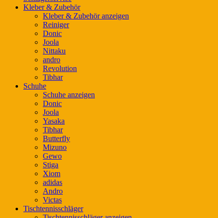
Kleber & Zubehör
Kleber & Zubehör anzeigen
Reiniger
Donic
Joola
Nittaku
andro
Revolution
Tibhar
Schuhe
Schuhe anzeigen
Donic
Joola
Yasaka
Tibhar
Butterfly
Mizuno
Gewo
Stiga
Xiom
adidas
Andro
Victas
Tischtennisschläger
Tischtennisschläger anzeigen