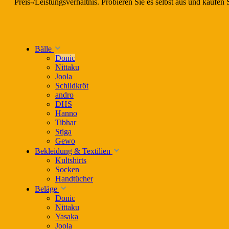
Preis-/Leistungsverhältnis. Probieren Sie es selbst aus und kaufen 
Bälle
Donic
Nittaku
Joola
Schildkröt
andro
DHS
Hanno
Tibhar
Stiga
Gewo
Bekleidung & Textilien
Kultshirts
Socken
Handtücher
Beläge
Donic
Nittaku
Yasaka
Joola