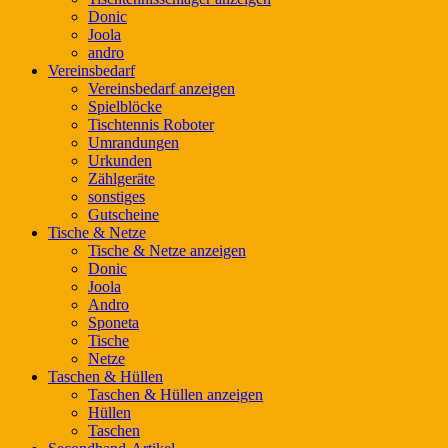
Donic
Joola
andro
Vereinsbedarf
Vereinsbedarf anzeigen
Spielblöcke
Tischtennis Roboter
Umrandungen
Urkunden
Zählgeräte
sonstiges
Gutscheine
Tische & Netze
Tische & Netze anzeigen
Donic
Joola
Andro
Sponeta
Tische
Netze
Taschen & Hüllen
Taschen & Hüllen anzeigen
Hüllen
Taschen