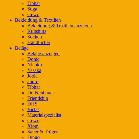
Tibhar
Stiga
Gewo
Bekleidung & Textilien
Bekleidung & Textilien anzeigen
Kultshirts
Socken
Handtücher
Beläge
Beläge anzeigen
Donic
Nittaku
Yasaka
Joola
andro
Tibhar
Dr. Neubauer
Friendship
DHS
Victas
Materialspezialist
Gewo
Xiom
Sauer & Tröger
Dingo