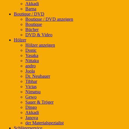
Akkadi
Barna
Boutique / DVD
Boutique / DVD anzeigen
Boutique
Bücher
DVD & Video
Hölzer
Hölzer anzeigen
Donic
Yasaka
Nittaku
andro
Joola
Dr. Neubauer
Tibhar
Victas
Nimatsu
Gewo
Sauer & Tröger
Dingo
Akkadi
Janova
der Materialspezialist
Schlägerservice