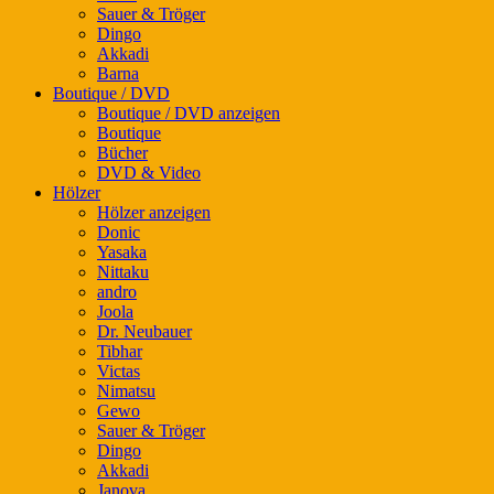
Sauer & Tröger
Dingo
Akkadi
Barna
Boutique / DVD
Boutique / DVD anzeigen
Boutique
Bücher
DVD & Video
Hölzer
Hölzer anzeigen
Donic
Yasaka
Nittaku
andro
Joola
Dr. Neubauer
Tibhar
Victas
Nimatsu
Gewo
Sauer & Tröger
Dingo
Akkadi
Janova