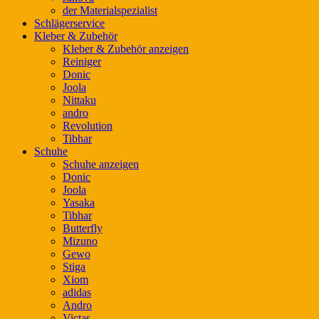
der Materialspezialist
Schlägerservice
Kleber & Zubehör
Kleber & Zubehör anzeigen
Reiniger
Donic
Joola
Nittaku
andro
Revolution
Tibhar
Schuhe
Schuhe anzeigen
Donic
Joola
Yasaka
Tibhar
Butterfly
Mizuno
Gewo
Stiga
Xiom
adidas
Andro
Victas