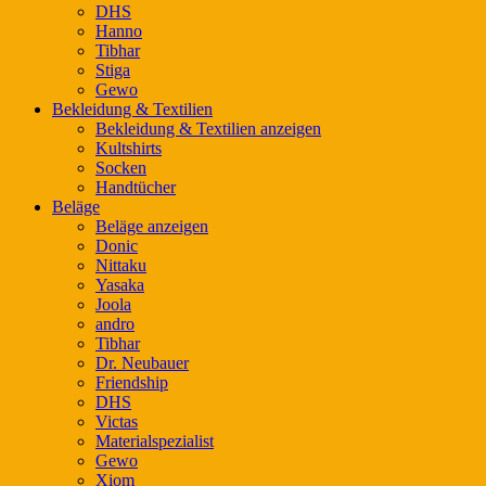
DHS
Hanno
Tibhar
Stiga
Gewo
Bekleidung & Textilien
Bekleidung & Textilien anzeigen
Kultshirts
Socken
Handtücher
Beläge
Beläge anzeigen
Donic
Nittaku
Yasaka
Joola
andro
Tibhar
Dr. Neubauer
Friendship
DHS
Victas
Materialspezialist
Gewo
Xiom