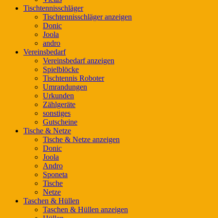
Tischtennisschläger
Tischtennisschläger anzeigen
Donic
Joola
andro
Vereinsbedarf
Vereinsbedarf anzeigen
Spielblöcke
Tischtennis Roboter
Umrandungen
Urkunden
Zählgeräte
sonstiges
Gutscheine
Tische & Netze
Tische & Netze anzeigen
Donic
Joola
Andro
Sponeta
Tische
Netze
Taschen & Hüllen
Taschen & Hüllen anzeigen