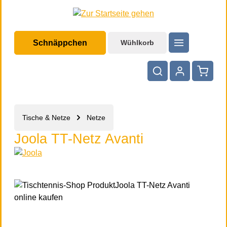
halt springen
Schnäppchen
Wühlkorb
Warenko
Tische & Netze
Netze
Joola TT-Netz Avanti
Bildergalerie überspringen