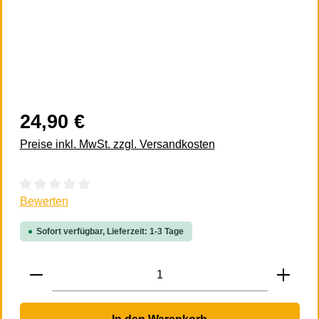
24,90 €
Preise inkl. MwSt. zzgl. Versandkosten
Durchschnittliche Bewertung von 0 von 5 Sternen
Bewerten
Sofort verfügbar, Lieferzeit: 1-3 Tage
Produkt Anzahl: Gib den gewünschten Wert 