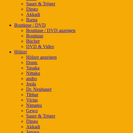
Sauer & Tröger
Dingo
Akkadi
Barna
Boutique / DVD
Boutique / DVD anzeigen
Boutique
Bücher
DVD & Video
Hölzer
Hölzer anzeigen
Donic
Yasaka
Nittaku
andro
Joola
Dr. Neubauer
Tibhar
Victas
Nimatsu
Gewo
Sauer & Tröger
Dingo
Akkadi
Janova