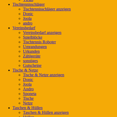
Tischtennisschläger
Tischtennisschläger anzeigen
Donic
Joola
andro
Vereinsbedarf
Vereinsbedarf anzeigen
Spielblöcke
Tischtennis Roboter
Umrandungen
Urkunden
Zählgeräte
sonstiges
Gutscheine
Tische & Netze
Tische & Netze anzeigen
Donic
Joola
Andro
Sponeta
Tische
Netze
Taschen & Hüllen
Taschen & Hüllen anzeigen