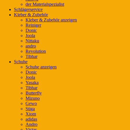
der Materialspezialist
Schlägerservice
Kleber & Zubehör
Kleber & Zubehör anzeigen
Reiniger
Donic
Joola
Nittaku
andro
Revolution
Tibhar
Schuhe
Schuhe anzeigen
Donic
Joola
Yasaka
Tibhar
Butterfly
Mizuno
Gewo
Stiga
Xiom
adidas
Andro
Victas