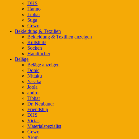
DHS
Hanno
Tibhar
Stiga
Gewo
Bekleidung & Textilien
Bekleidung & Textilien anzeigen
Kultshirts
Socken
Handtücher
Beläge
Beläge anzeigen
Donic
Nittaku
Yasaka
Joola
andro
Tibhar
Dr. Neubauer
Friendship
DHS
Victas
Materialspezialist
Gewo
Xiom