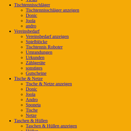
Tischtennisschläger
Tischtennisschläger anzeigen
Donic
Joola
andro
Vereinsbedarf
Vereinsbedarf anzeigen
Spielblöcke
Tischtennis Roboter
Umrandungen
Urkunden
Zählgeräte
sonstiges
Gutscheine
Tische & Netze
Tische & Netze anzeigen
Donic
Joola
Andro
Sponeta
Tische
Netze
Taschen & Hüllen
Taschen & Hüllen anzeigen