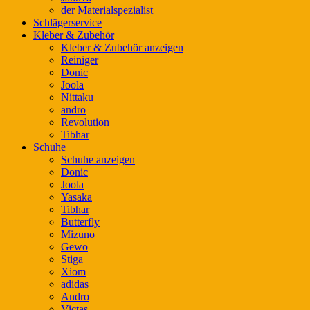
der Materialspezialist
Schlägerservice
Kleber & Zubehör
Kleber & Zubehör anzeigen
Reiniger
Donic
Joola
Nittaku
andro
Revolution
Tibhar
Schuhe
Schuhe anzeigen
Donic
Joola
Yasaka
Tibhar
Butterfly
Mizuno
Gewo
Stiga
Xiom
adidas
Andro
Victas