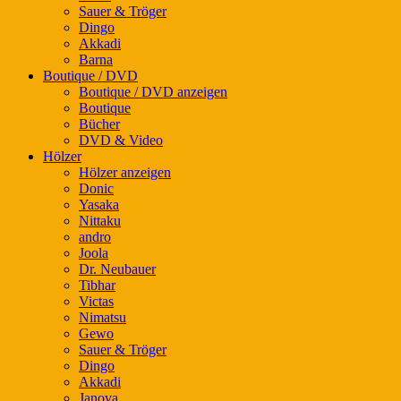
Sauer & Tröger
Dingo
Akkadi
Barna
Boutique / DVD
Boutique / DVD anzeigen
Boutique
Bücher
DVD & Video
Hölzer
Hölzer anzeigen
Donic
Yasaka
Nittaku
andro
Joola
Dr. Neubauer
Tibhar
Victas
Nimatsu
Gewo
Sauer & Tröger
Dingo
Akkadi
Janova