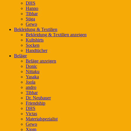
DHS
Hanno
Tibhar
Stiga
Gewo
Bekleidung & Textilien
Bekleidung & Textilien anzeigen
Kultshirts
Socken
Handtücher
Beläge
Beläge anzeigen
Donic
Nittaku
Yasaka
Joola
andro
Tibhar
Dr. Neubauer
Friendship
DHS
Victas
Materialspezialist
Gewo
Xiom