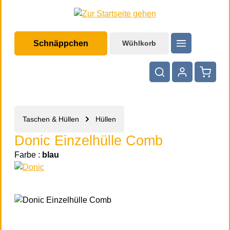
halt springen
Schnäppchen
Wühlkorb
Warenko
Taschen & Hüllen
Hüllen
Donic Einzelhülle Comb
Farbe :
blau
Bildergalerie überspringen