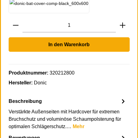
grau
Produkt Anzahl: Gib den gewünschten Wert 
In den Warenkorb
Produktnummer:
320212800
Hersteller:
Donic
Beschreibung
Verstärkte Außenseiten mit Hardcover für extremen
Bruchschutz und voluminöse Schaumpolsterung für
optimalen Schlägerschutz.…
Mehr
Bewertungen