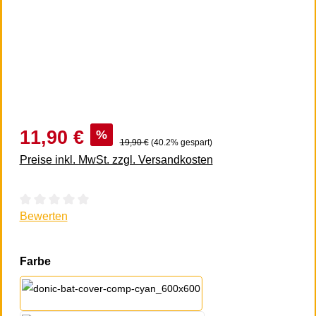
11,90 €
%
19,90 €
(40.2% gespart)
Preise inkl. MwSt. zzgl. Versandkosten
Durchschnittliche Bewertung von 0 von 5 Sternen
Bewerten
auswählen
Farbe
blau