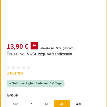
13,90 €
%
25,90 €
(46.33% gespart)
Preise inkl. MwSt. zzgl. Versandkosten
Durchschnittliche Bewertung von 0 von 5 Sternen
Bewerten
Sofort verfügbar, Lieferzeit: 1-3 Tage
auswählen
Größe
XXS
S
M
XL
XXL
(Diese Option ist zurzeit nicht verfügbar.)
(Diese Option ist zurzeit nicht verfügbar.)