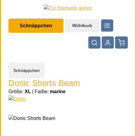
halt springen
Schnäppchen
Wühlkorb
Warenko
Schnäppchen
Donic Shorts Beam
Größe:
XL
|
Farbe:
marine
Bildergalerie überspringen