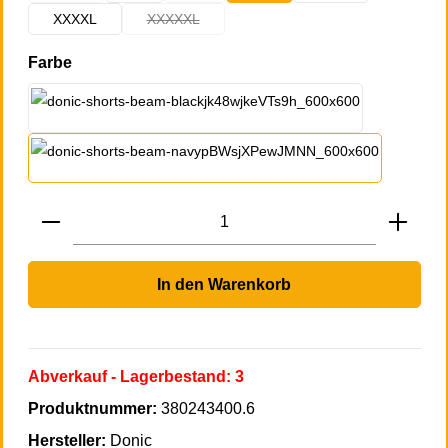
XXXXL
XXXXXL
(Diese Option ist zurzeit nicht verfügbar.)
auswählen
Farbe
schwarz
marine
Produkt Anzahl: Gib den gewünschten Wert 
In den Warenkorb
Abverkauf
- Lagerbestand:
3
Produktnummer:
380243400.6
Hersteller:
Donic