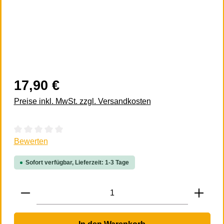
17,90 €
Preise inkl. MwSt. zzgl. Versandkosten
Durchschnittliche Bewertung von 0 von 5 Sternen
Bewerten
Sofort verfügbar, Lieferzeit: 1-3 Tage
Produkt Anzahl: Gib den gewünschten Wert 