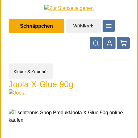
halt springen
Schnäppchen
Wühlkorb
Warenko
Kleber & Zubehör
Joola X-Glue 90g
Bildergalerie überspringen