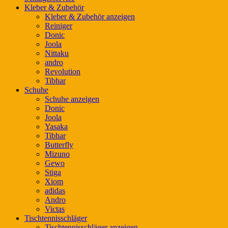
Kleber & Zubehör
Kleber & Zubehör anzeigen
Reiniger
Donic
Joola
Nittaku
andro
Revolution
Tibhar
Schuhe
Schuhe anzeigen
Donic
Joola
Yasaka
Tibhar
Butterfly
Mizuno
Gewo
Stiga
Xiom
adidas
Andro
Victas
Tischtennisschläger
Tischtennisschläger anzeigen