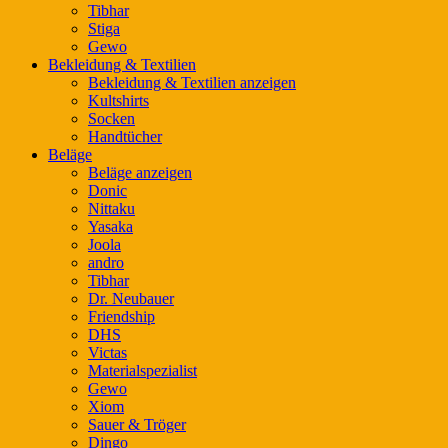
Tibhar
Stiga
Gewo
Bekleidung & Textilien
Bekleidung & Textilien anzeigen
Kultshirts
Socken
Handtücher
Beläge
Beläge anzeigen
Donic
Nittaku
Yasaka
Joola
andro
Tibhar
Dr. Neubauer
Friendship
DHS
Victas
Materialspezialist
Gewo
Xiom
Sauer & Tröger
Dingo