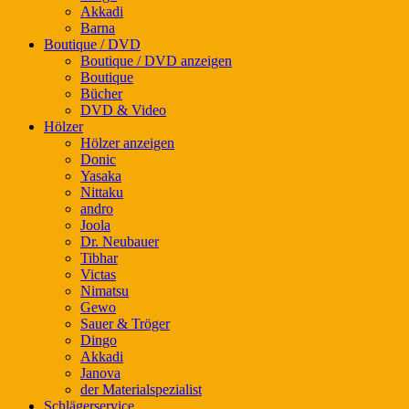
Akkadi
Barna
Boutique / DVD
Boutique / DVD anzeigen
Boutique
Bücher
DVD & Video
Hölzer
Hölzer anzeigen
Donic
Yasaka
Nittaku
andro
Joola
Dr. Neubauer
Tibhar
Victas
Nimatsu
Gewo
Sauer & Tröger
Dingo
Akkadi
Janova
der Materialspezialist
Schlägerservice