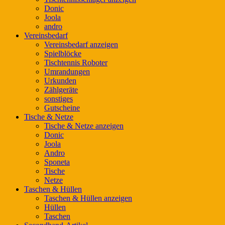
Donic
Joola
andro
Vereinsbedarf
Vereinsbedarf anzeigen
Spielblöcke
Tischtennis Roboter
Umrandungen
Urkunden
Zählgeräte
sonstiges
Gutscheine
Tische & Netze
Tische & Netze anzeigen
Donic
Joola
Andro
Sponeta
Tische
Netze
Taschen & Hüllen
Taschen & Hüllen anzeigen
Hüllen
Taschen