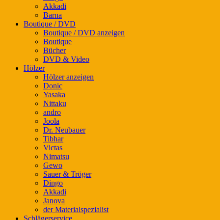
Akkadi
Barna
Boutique / DVD
Boutique / DVD anzeigen
Boutique
Bücher
DVD & Video
Hölzer
Hölzer anzeigen
Donic
Yasaka
Nittaku
andro
Joola
Dr. Neubauer
Tibhar
Victas
Nimatsu
Gewo
Sauer & Tröger
Dingo
Akkadi
Janova
der Materialspezialist
Schlägerservice