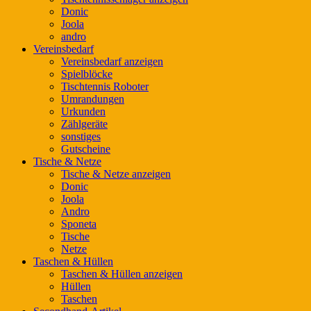
Donic
Joola
andro
Vereinsbedarf
Vereinsbedarf anzeigen
Spielblöcke
Tischtennis Roboter
Umrandungen
Urkunden
Zählgeräte
sonstiges
Gutscheine
Tische & Netze
Tische & Netze anzeigen
Donic
Joola
Andro
Sponeta
Tische
Netze
Taschen & Hüllen
Taschen & Hüllen anzeigen
Hüllen
Taschen