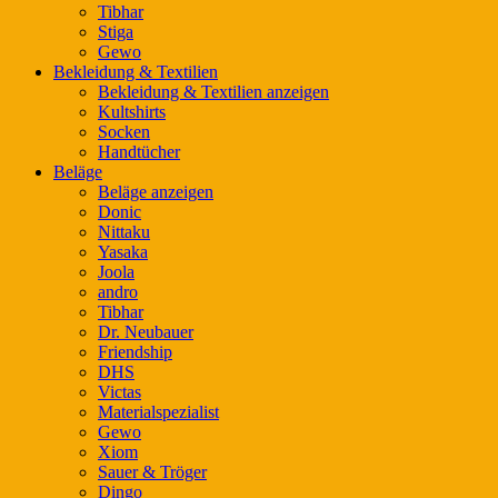
Tibhar
Stiga
Gewo
Bekleidung & Textilien
Bekleidung & Textilien anzeigen
Kultshirts
Socken
Handtücher
Beläge
Beläge anzeigen
Donic
Nittaku
Yasaka
Joola
andro
Tibhar
Dr. Neubauer
Friendship
DHS
Victas
Materialspezialist
Gewo
Xiom
Sauer & Tröger
Dingo