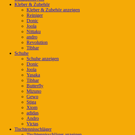
Kleber & Zubehör
Kleber & Zubehör anzeigen
Reiniger
Donic
Joola
Nittaku
andro
Revolution
Tibhar
Schuhe
Schuhe anzeigen
Donic
Joola
Yasaka
Tibhar
Butterfly
Mizuno
Gewo
Stiga
Xiom
adidas
Andro
Victas
Tischtennisschläger
Tischtennisschläger anzeigen