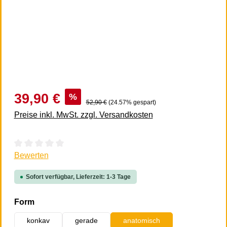
39,90 €
%
52,90 €
(24.57% gespart)
Preise inkl. MwSt. zzgl. Versandkosten
Durchschnittliche Bewertung von 0 von 5 Sternen
Bewerten
Sofort verfügbar, Lieferzeit: 1-3 Tage
auswählen
Form
konkav
gerade
anatomisch