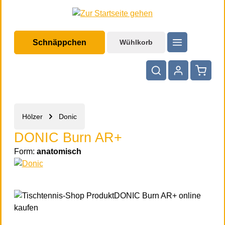
halt springen
Schnäppchen
Wühlkorb
Warenko
Hölzer
Donic
DONIC Burn AR+
Form:
anatomisch
Bildergalerie überspringen