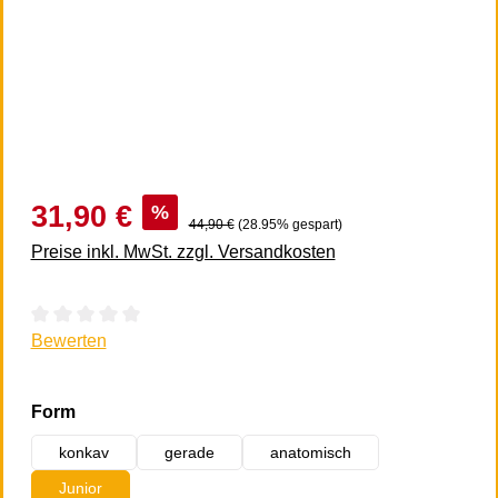
31,90 €
%
44,90 €
(28.95% gespart)
Preise inkl. MwSt. zzgl. Versandkosten
Durchschnittliche Bewertung von 0 von 5 Sternen
Bewerten
auswählen
Form
konkav
gerade
anatomisch
Junior