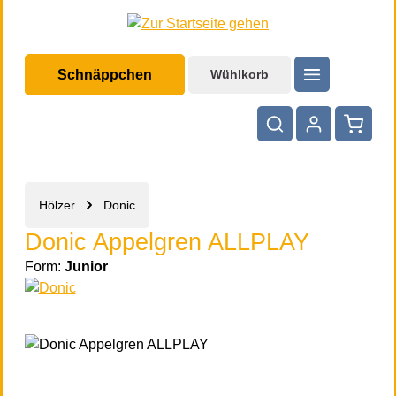
halt springen
Schnäppchen
Wühlkorb
Warenko
Hölzer
Donic
Donic Appelgren ALLPLAY
Form:
Junior
Bildergalerie überspringen