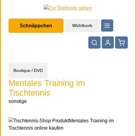
halt springen
Schnäppchen
Wühlkorb
Warenko
Boutique / DVD
Mentales Training im
Tischtennis
sonstige
Bildergalerie überspringen