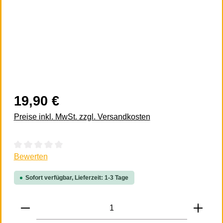
19,90 €
Preise inkl. MwSt. zzgl. Versandkosten
Durchschnittliche Bewertung von 0 von 5 Sternen
Bewerten
Sofort verfügbar, Lieferzeit: 1-3 Tage
Produkt Anzahl: Gib den gewünschten Wert 