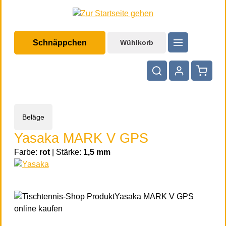
halt springen
Schnäppchen
Wühlkorb
Warenko
Beläge
Yasaka MARK V GPS
Farbe:
rot
|
Stärke:
1,5 mm
Bildergalerie überspringen