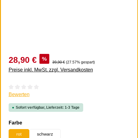
28,90 €
%
39,90 €
(27.57% gespart)
Preise inkl. MwSt. zzgl. Versandkosten
Durchschnittliche Bewertung von 0 von 5 Sternen
Bewerten
Sofort verfügbar, Lieferzeit: 1-3 Tage
auswählen
Farbe
rot
schwarz