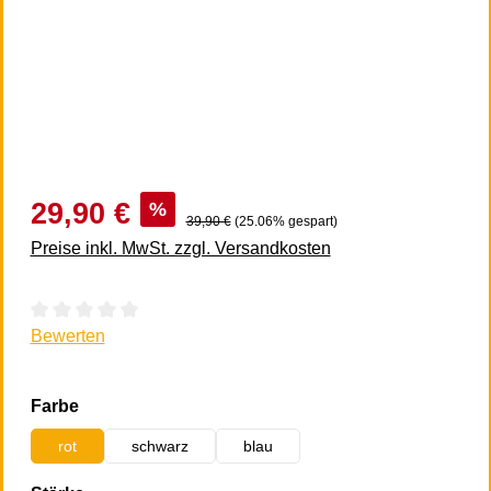
29,90 €
%
39,90 €
(25.06% gespart)
Preise inkl. MwSt. zzgl. Versandkosten
Durchschnittliche Bewertung von 0 von 5 Sternen
Bewerten
auswählen
Farbe
rot
schwarz
blau