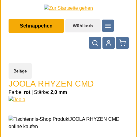
halt springen
Schnäppchen
Wühlkorb
Warenko
Beläge
JOOLA RHYZEN CMD
Farbe:
rot
|
Stärke:
2,0 mm
Bildergalerie überspringen