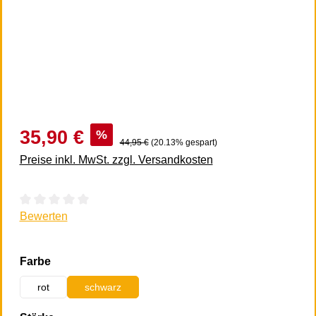
35,90 €
%
44,95 €
(20.13% gespart)
Preise inkl. MwSt. zzgl. Versandkosten
Durchschnittliche Bewertung von 0 von 5 Sternen
Bewerten
auswählen
Farbe
rot
schwarz