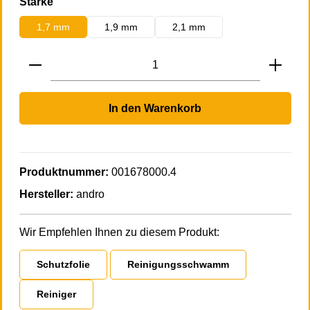
auswählen
Stärke
1,7 mm
1,9 mm
2,1 mm
Produkt Anzahl: Gib den gewünschten Wert 
In den Warenkorb
Produktnummer:
001678000.4
Hersteller:
andro
Wir Empfehlen Ihnen zu diesem Produkt:
Schutzfolie
Reinigungsschwamm
Reiniger