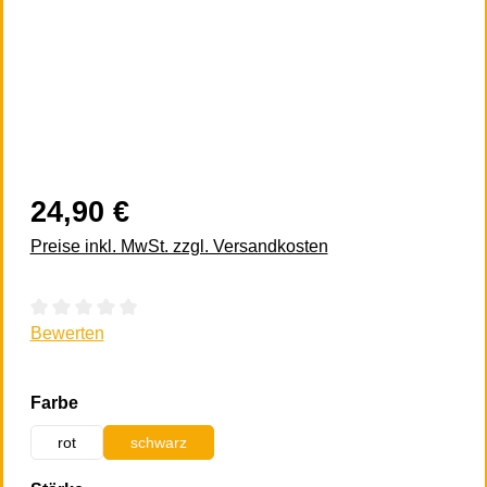
24,90 €
Preise inkl. MwSt. zzgl. Versandkosten
Durchschnittliche Bewertung von 0 von 5 Sternen
Bewerten
auswählen
Farbe
rot
schwarz