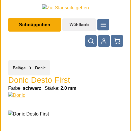
halt springen
Schnäppchen
Wühlkorb
Warenko
Beläge
Donic
Donic Desto First
Farbe:
schwarz
|
Stärke:
2,0 mm
Bildergalerie überspringen