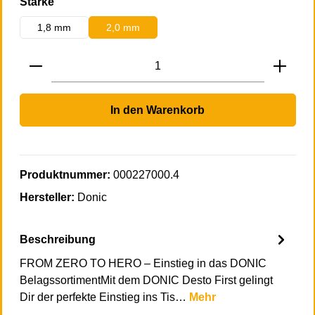
auswählen
Stärke
1,8 mm
2,0 mm
Produkt Anzahl: Gib den gewünschten Wert 
In den Warenkorb
Produktnummer:
000227000.4
Hersteller:
Donic
Beschreibung
FROM ZERO TO HERO – Einstieg in das DONIC
BelagssortimentMit dem DONIC Desto First gelingt
Dir der perfekte Einstieg ins Tis…
Mehr