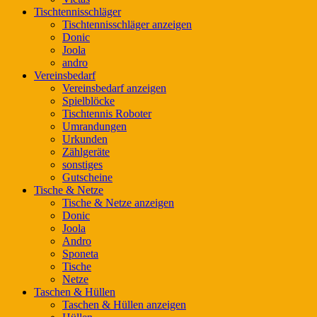
Tischtennisschläger
Tischtennisschläger anzeigen
Donic
Joola
andro
Vereinsbedarf
Vereinsbedarf anzeigen
Spielblöcke
Tischtennis Roboter
Umrandungen
Urkunden
Zählgeräte
sonstiges
Gutscheine
Tische & Netze
Tische & Netze anzeigen
Donic
Joola
Andro
Sponeta
Tische
Netze
Taschen & Hüllen
Taschen & Hüllen anzeigen