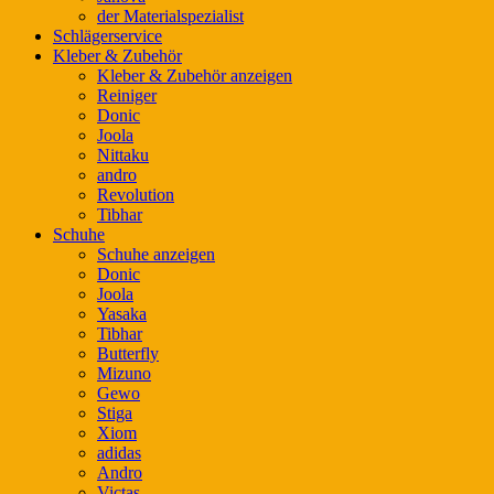
der Materialspezialist
Schlägerservice
Kleber & Zubehör
Kleber & Zubehör anzeigen
Reiniger
Donic
Joola
Nittaku
andro
Revolution
Tibhar
Schuhe
Schuhe anzeigen
Donic
Joola
Yasaka
Tibhar
Butterfly
Mizuno
Gewo
Stiga
Xiom
adidas
Andro
Victas