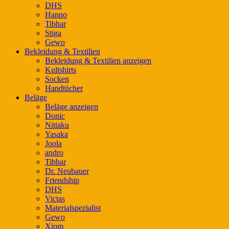
DHS
Hanno
Tibhar
Stiga
Gewo
Bekleidung & Textilien
Bekleidung & Textilien anzeigen
Kultshirts
Socken
Handtücher
Beläge
Beläge anzeigen
Donic
Nittaku
Yasaka
Joola
andro
Tibhar
Dr. Neubauer
Friendship
DHS
Victas
Materialspezialist
Gewo
Xiom