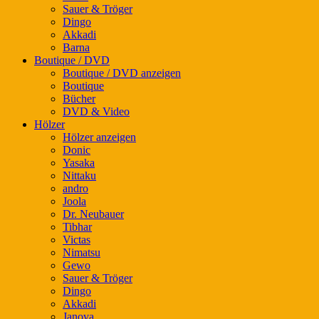
Sauer & Tröger
Dingo
Akkadi
Barna
Boutique / DVD
Boutique / DVD anzeigen
Boutique
Bücher
DVD & Video
Hölzer
Hölzer anzeigen
Donic
Yasaka
Nittaku
andro
Joola
Dr. Neubauer
Tibhar
Victas
Nimatsu
Gewo
Sauer & Tröger
Dingo
Akkadi
Janova