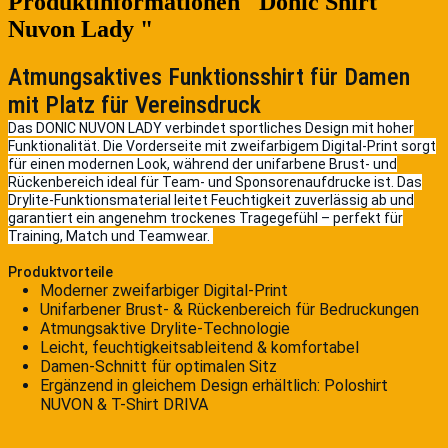
Produktinformationen "Donic Shirt
Nuvon Lady "
Atmungsaktives Funktionsshirt für Damen
mit Platz für Vereinsdruck
Das DONIC NUVON LADY verbindet sportliches Design mit hoher
Funktionalität. Die Vorderseite mit zweifarbigem Digital-Print sorgt
für einen modernen Look, während der unifarbene Brust- und
Rückenbereich ideal für Team- und Sponsorenaufdrucke ist. Das
Drylite-Funktionsmaterial leitet Feuchtigkeit zuverlässig ab und
garantiert ein angenehm trockenes Tragegefühl – perfekt für
Training, Match und Teamwear.
Produktvorteile
Moderner zweifarbiger Digital-Print
Unifarbener Brust- & Rückenbereich für Bedruckungen
Atmungsaktive Drylite-Technologie
Leicht, feuchtigkeitsableitend & komfortabel
Damen-Schnitt für optimalen Sitz
Ergänzend in gleichem Design erhältlich: Poloshirt
NUVON & T-Shirt DRIVA