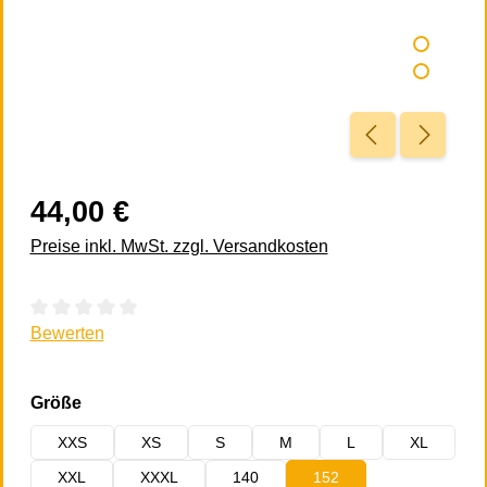
44,00 €
Preise inkl. MwSt. zzgl. Versandkosten
Durchschnittliche Bewertung von 0 von 5 Sternen
Bewerten
auswählen
Größe
XXS
XS
S
M
L
XL
XXL
XXXL
140
152