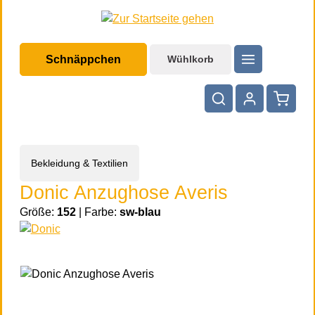
halt springen
Schnäppchen
Wühlkorb
Warenko
Bekleidung & Textilien
Donic Anzughose Averis
Größe:
152
|
Farbe:
sw-blau
Bildergalerie überspringen