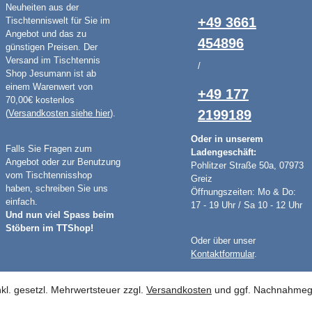
Neuheiten aus der
+49 3661
Tischtenniswelt für Sie im
Angebot und das zu
454896
günstigen Preisen. Der
Versand im Tischtennis
/
Shop Jesumann ist ab
einem Warenwert von
+49 177
70,00€ kostenlos
2199189
(
Versandkosten siehe hier
).
Oder in unserem
Falls Sie Fragen zum
Ladengeschäft:
Angebot oder zur Benutzung
Pohlitzer Straße 50a, 07973
vom Tischtennisshop
Greiz
haben, schreiben Sie uns
Öffnungszeiten: Mo & Do:
einfach.
17 - 19 Uhr / Sa 10 - 12 Uhr
Und nun viel Spass beim
Stöbern im TTShop!
Oder über unser
Kontaktformular
.
inkl. gesetzl. Mehrwertsteuer zzgl.
Versandkosten
und ggf. Nachnahmege