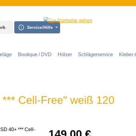
orb
Service/Hilfe
eläge
Boutique / DVD
Hölzer
Schlägerservice
Kleber 
 *** Cell-Free" weiß 120
149,00 €