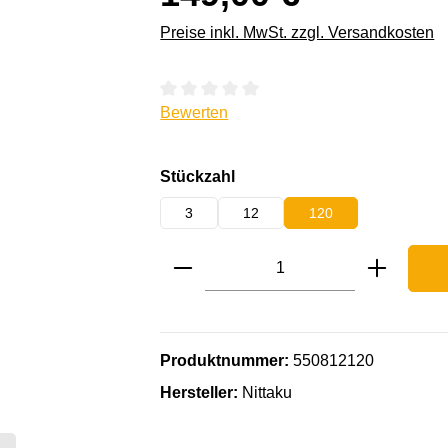
Preise inkl. MwSt. zzgl. Versandkosten
Durchschnittliche Bewertung von 0 von 
Bewerten
auswählen
Stückzahl
3
12
120
Produkt Anzahl: Gib den ge
Produktnummer:
550812120
Hersteller:
Nittaku