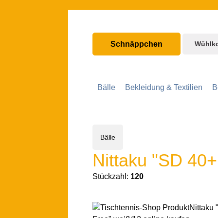
nhalt springen
Zur Hauptnavigation springen
Schnäppchen
Wühlk
Bälle
Bekleidung & Textilien
B
Bälle
Nittaku "SD 40+
Stückzahl:
120
Bildergalerie überspringen