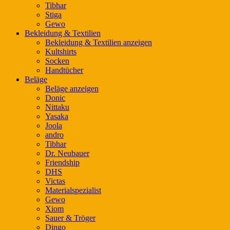
Tibhar
Stiga
Gewo
Bekleidung & Textilien
Bekleidung & Textilien anzeigen
Kultshirts
Socken
Handtücher
Beläge
Beläge anzeigen
Donic
Nittaku
Yasaka
Joola
andro
Tibhar
Dr. Neubauer
Friendship
DHS
Victas
Materialspezialist
Gewo
Xiom
Sauer & Tröger
Dingo