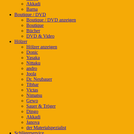
Akkadi
Barna
Boutique / DVD
Boutique / DVD anzeigen
Boutique
Bücher
DVD & Video
Hölzer
Hölzer anzeigen
Donic
Yasaka
Nittaku
andro
Joola
Dr. Neubauer
Tibhar
Victas
Nimatsu
Gewo
Sauer & Tröger
Dingo
Akkadi
Janova
der Materialspezialist
Schlägerservice