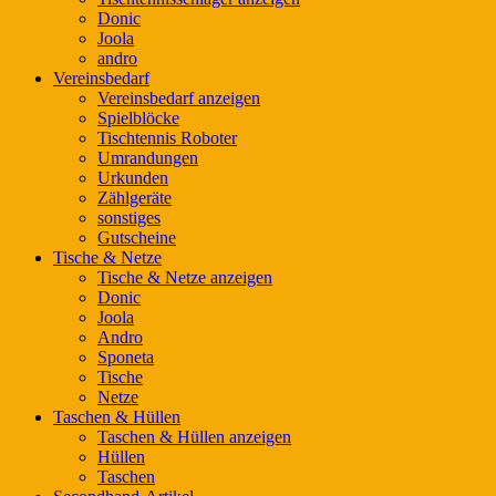
Donic
Joola
andro
Vereinsbedarf
Vereinsbedarf anzeigen
Spielblöcke
Tischtennis Roboter
Umrandungen
Urkunden
Zählgeräte
sonstiges
Gutscheine
Tische & Netze
Tische & Netze anzeigen
Donic
Joola
Andro
Sponeta
Tische
Netze
Taschen & Hüllen
Taschen & Hüllen anzeigen
Hüllen
Taschen