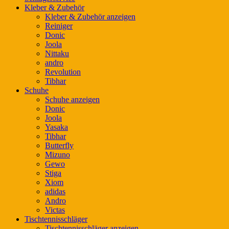
Kleber & Zubehör
Kleber & Zubehör anzeigen
Reiniger
Donic
Joola
Nittaku
andro
Revolution
Tibhar
Schuhe
Schuhe anzeigen
Donic
Joola
Yasaka
Tibhar
Butterfly
Mizuno
Gewo
Stiga
Xiom
adidas
Andro
Victas
Tischtennisschläger
Tischtennisschläger anzeigen