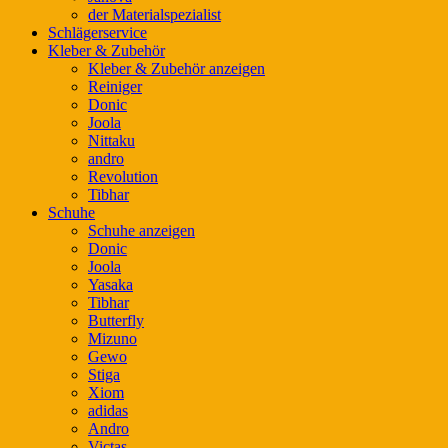
der Materialspezialist
Schlägerservice
Kleber & Zubehör
Kleber & Zubehör anzeigen
Reiniger
Donic
Joola
Nittaku
andro
Revolution
Tibhar
Schuhe
Schuhe anzeigen
Donic
Joola
Yasaka
Tibhar
Butterfly
Mizuno
Gewo
Stiga
Xiom
adidas
Andro
Victas