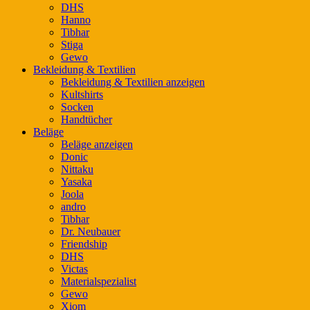
DHS
Hanno
Tibhar
Stiga
Gewo
Bekleidung & Textilien
Bekleidung & Textilien anzeigen
Kultshirts
Socken
Handtücher
Beläge
Beläge anzeigen
Donic
Nittaku
Yasaka
Joola
andro
Tibhar
Dr. Neubauer
Friendship
DHS
Victas
Materialspezialist
Gewo
Xiom