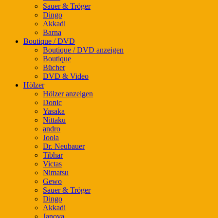
Sauer & Tröger
Dingo
Akkadi
Barna
Boutique / DVD
Boutique / DVD anzeigen
Boutique
Bücher
DVD & Video
Hölzer
Hölzer anzeigen
Donic
Yasaka
Nittaku
andro
Joola
Dr. Neubauer
Tibhar
Victas
Nimatsu
Gewo
Sauer & Tröger
Dingo
Akkadi
Janova