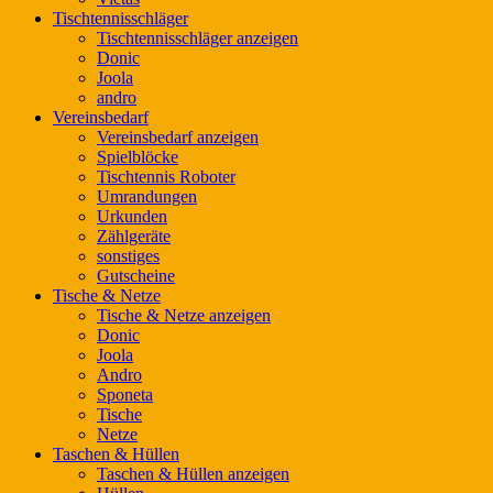
Tischtennisschläger
Tischtennisschläger anzeigen
Donic
Joola
andro
Vereinsbedarf
Vereinsbedarf anzeigen
Spielblöcke
Tischtennis Roboter
Umrandungen
Urkunden
Zählgeräte
sonstiges
Gutscheine
Tische & Netze
Tische & Netze anzeigen
Donic
Joola
Andro
Sponeta
Tische
Netze
Taschen & Hüllen
Taschen & Hüllen anzeigen