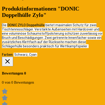
Produktinformationen "DONIC
Doppelhülle Zylo"
Die
DONIC ZYLO Doppelhülle
bietet maximalen Schutz für zwei
Tischtennisschläger. Verstärkte Außenseiten mit Hardcover und
eine voluminöse Schaumstoffpolsterung schützen zuverlässig vor
Bruch und Beschädigungen. Zwei getrennte Innenfächer sowie ein
zusätzliches Klettfach auf der Rückseite machen diese
Schlägerhülle besonders praktisch für Wettkampfspieler.
Farben:
Schwarz, Cyan
Bewertungen
0
0 von 0 Bewertungen