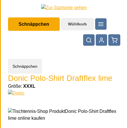
halt springen
Schnäppchen
Wühlkorb
Warenko
Schnäppchen
Donic Polo-Shirt Draftflex lime
Größe:
XXXL
Bildergalerie überspringen