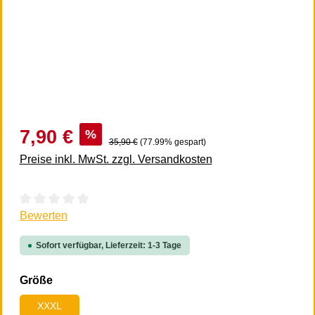
7,90 €
%
35,90 €
(77.99% gespart)
Preise inkl. MwSt. zzgl. Versandkosten
Durchschnittliche Bewertung von 0 von 5 Sternen
Bewerten
Sofort verfügbar, Lieferzeit: 1-3 Tage
auswählen
Größe
XXXL