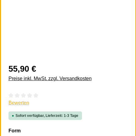
55,90 €
Preise inkl. MwSt. zzgl. Versandkosten
Durchschnittliche Bewertung von 0 von 5 Sternen
Bewerten
Sofort verfügbar, Lieferzeit: 1-3 Tage
auswählen
Form