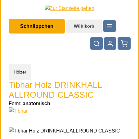
halt springen
Schnäppchen
Wühlkorb
Warenko
Hölzer
Tibhar Holz DRINKHALL
ALLROUND CLASSIC
Form:
anatomisch
Bildergalerie überspringen