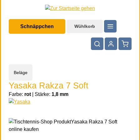
halt springen
Schnäppchen
Wühlkorb
Warenko
Beläge
Yasaka Rakza 7 Soft
Farbe:
rot
|
Stärke:
1,8 mm
Bildergalerie überspringen