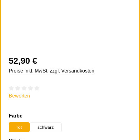
52,90 €
Preise inkl. MwSt. zzgl. Versandkosten
Durchschnittliche Bewertung von 0 von 5 Sternen
Bewerten
auswählen
Farbe
rot
schwarz