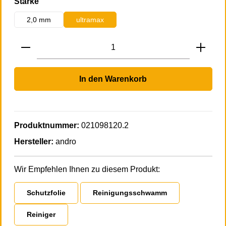
auswählen
Stärke
2,0 mm
ultramax
Produkt Anzahl: Gib den gewünschten Wert 
In den Warenkorb
Produktnummer:
021098120.2
Hersteller:
andro
Wir Empfehlen Ihnen zu diesem Produkt:
Schutzfolie
Reinigungsschwamm
Reiniger