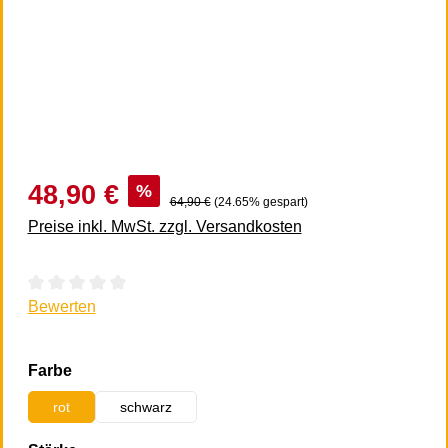
48,90 €
%
64,90 €
(24.65% gespart)
Preise inkl. MwSt. zzgl. Versandkosten
Durchschnittliche Bewertung von 0 von 5 Sternen
Bewerten
auswählen
Farbe
rot
schwarz