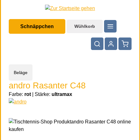
halt springen
Schnäppchen
Wühlkorb
Warenko
Beläge
andro Rasanter C48
Farbe:
rot
|
Stärke:
ultramax
Bildergalerie überspringen