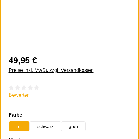
49,95 €
Preise inkl. MwSt. zzgl. Versandkosten
Durchschnittliche Bewertung von 0 von 5 Sternen
Bewerten
auswählen
Farbe
rot
schwarz
grün