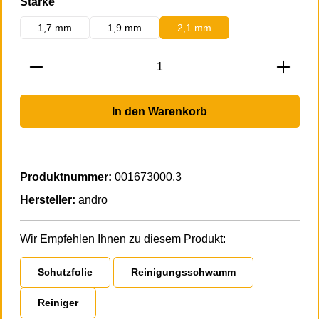
auswählen
Stärke
1,7 mm
1,9 mm
2,1 mm
Produkt Anzahl: Gib den gewünschten Wert 
In den Warenkorb
Produktnummer:
001673000.3
Hersteller:
andro
Wir Empfehlen Ihnen zu diesem Produkt:
Schutzfolie
Reinigungsschwamm
Reiniger