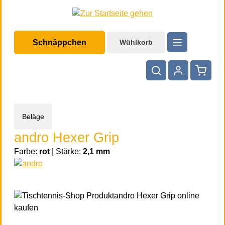
halt springen
Schnäppchen
Wühlkorb
Warenko
Beläge
andro Hexer Grip
Farbe:
rot
|
Stärke:
2,1 mm
Bildergalerie überspringen