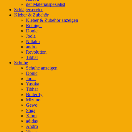
der Materialspezialist
Schlägerservice
Kleber & Zubehör
Kleber & Zubehör anzeigen
Reiniger
Donic
Joola
Nittaku
andro
Revolution
Tibhar
Schuhe
Schuhe anzeigen
Donic
Joola
Yasaka
Tibhar
Butterfly
Mizuno
Gewo
Stiga
Xiom
adidas
Andro
Victas