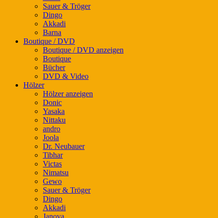
Sauer & Tröger
Dingo
Akkadi
Barna
Boutique / DVD
Boutique / DVD anzeigen
Boutique
Bücher
DVD & Video
Hölzer
Hölzer anzeigen
Donic
Yasaka
Nittaku
andro
Joola
Dr. Neubauer
Tibhar
Victas
Nimatsu
Gewo
Sauer & Tröger
Dingo
Akkadi
Janova