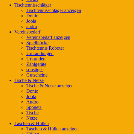
Tischtennisschläger
Tischtennisschläger anzeigen
Donic
Joola
andro
Vereinsbedarf
Vereinsbedarf anzeigen
Spielblöcke
Tischtennis Roboter
Umrandungen
Urkunden
Zählgeräte
sonstiges
Gutscheine
Tische & Netze
Tische & Netze anzeigen
Donic
Joola
Andro
Sponeta
Tische
Netze
Taschen & Hüllen
Taschen & Hüllen anzeigen