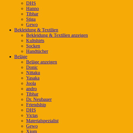
DHS
Hanno
Tibhar
Stiga
Gewo
Bekleidung & Textilien
Bekleidung & Textilien anzeigen
Kultshirts
Socken
Handtücher
Beläge
Beläge anzeigen
Donic
Nittaku
Yasaka
Joola
andro
Tibhar
Dr. Neubauer
Friendship
DHS
Victas
Materialspezialist
Gewo
Xiom