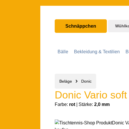
nhalt springen
Zur Hauptnavigation springen
Schnäppchen
Wühlk
Bälle
Bekleidung & Textilien
B
Beläge
Donic
Donic Vario soft
Farbe:
rot
|
Stärke:
2,0 mm
Bildergalerie überspringen