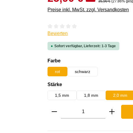
35,90 €
(27.86% gesp
Preise inkl. MwSt. zzgl. Versandkosten
Durchschnittliche Bewertung von 0 von 
Bewerten
Sofort verfügbar, Lieferzeit: 1-3 Tage
auswählen
Farbe
rot
schwarz
auswählen
Stärke
1,5 mm
1,8 mm
2,0 mm
Produkt Anzahl: Gib den ge