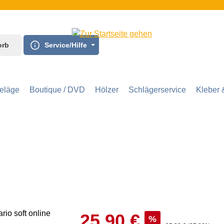
orb
Service/Hilfe
eläge
Boutique / DVD
Hölzer
Schlägerservice
Kleber 
25,90 €
%