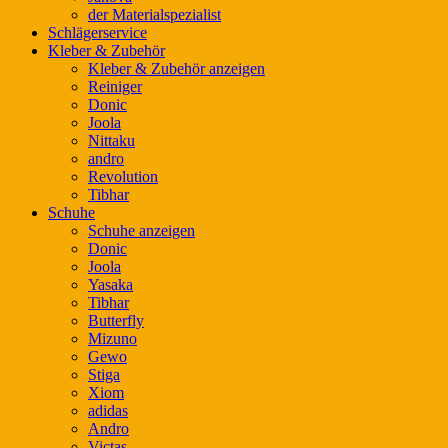
der Materialspezialist
Schlägerservice
Kleber & Zubehör
Kleber & Zubehör anzeigen
Reiniger
Donic
Joola
Nittaku
andro
Revolution
Tibhar
Schuhe
Schuhe anzeigen
Donic
Joola
Yasaka
Tibhar
Butterfly
Mizuno
Gewo
Stiga
Xiom
adidas
Andro
Victas