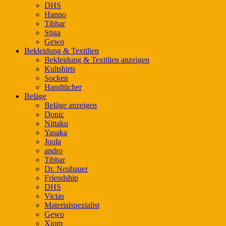
DHS
Hanno
Tibhar
Stiga
Gewo
Bekleidung & Textilien
Bekleidung & Textilien anzeigen
Kultshirts
Socken
Handtücher
Beläge
Beläge anzeigen
Donic
Nittaku
Yasaka
Joola
andro
Tibhar
Dr. Neubauer
Friendship
DHS
Victas
Materialspezialist
Gewo
Xiom