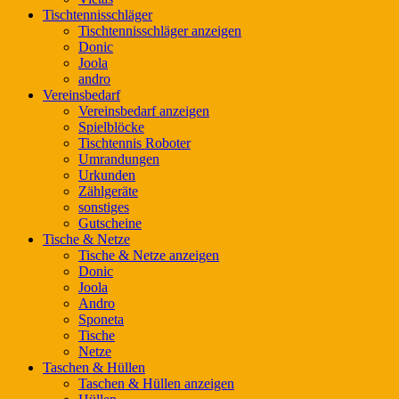
Tischtennisschläger
Tischtennisschläger anzeigen
Donic
Joola
andro
Vereinsbedarf
Vereinsbedarf anzeigen
Spielblöcke
Tischtennis Roboter
Umrandungen
Urkunden
Zählgeräte
sonstiges
Gutscheine
Tische & Netze
Tische & Netze anzeigen
Donic
Joola
Andro
Sponeta
Tische
Netze
Taschen & Hüllen
Taschen & Hüllen anzeigen