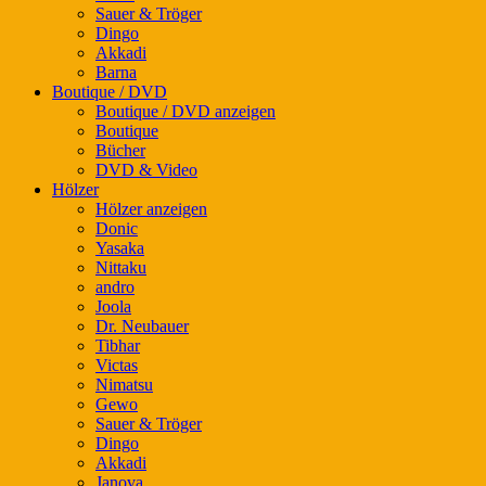
Sauer & Tröger
Dingo
Akkadi
Barna
Boutique / DVD
Boutique / DVD anzeigen
Boutique
Bücher
DVD & Video
Hölzer
Hölzer anzeigen
Donic
Yasaka
Nittaku
andro
Joola
Dr. Neubauer
Tibhar
Victas
Nimatsu
Gewo
Sauer & Tröger
Dingo
Akkadi
Janova