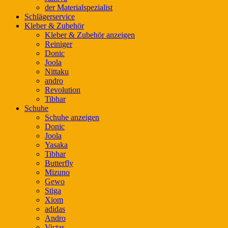
der Materialspezialist
Schlägerservice
Kleber & Zubehör
Kleber & Zubehör anzeigen
Reiniger
Donic
Joola
Nittaku
andro
Revolution
Tibhar
Schuhe
Schuhe anzeigen
Donic
Joola
Yasaka
Tibhar
Butterfly
Mizuno
Gewo
Stiga
Xiom
adidas
Andro
Victas