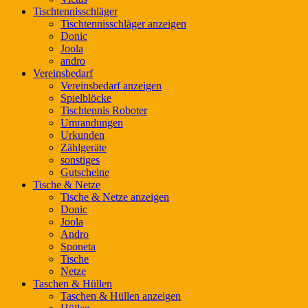
Tischtennisschläger
Tischtennisschläger anzeigen
Donic
Joola
andro
Vereinsbedarf
Vereinsbedarf anzeigen
Spielblöcke
Tischtennis Roboter
Umrandungen
Urkunden
Zählgeräte
sonstiges
Gutscheine
Tische & Netze
Tische & Netze anzeigen
Donic
Joola
Andro
Sponeta
Tische
Netze
Taschen & Hüllen
Taschen & Hüllen anzeigen