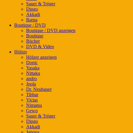
Sauer & Tröger
Dingo
Akkadi
Barna
Boutique / DVD
Boutique / DVD anzeigen
Boutique
Bücher
DVD & Video
Hölzer
Hölzer anzeigen
Donic
Yasaka
Nittaku
andro
Joola
Dr. Neubauer
Tibhar
Victas
Nimatsu
Gewo
Sauer & Tröger
Dingo
Akkadi
Janova