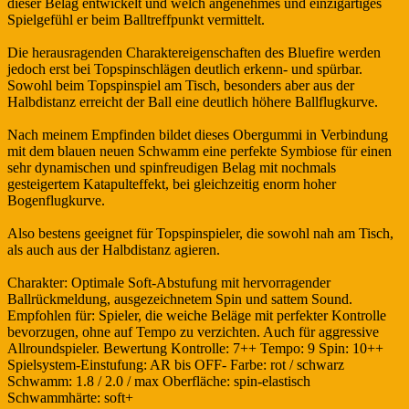
dieser Belag entwickelt und welch angenehmes und einzigartiges
Spielgefühl er beim Balltreffpunkt vermittelt.
Die herausragenden Charaktereigenschaften des Bluefire werden
jedoch erst bei Topspinschlägen deutlich erkenn- und spürbar.
Sowohl beim Topspinspiel am Tisch, besonders aber aus der
Halbdistanz erreicht der Ball eine deutlich höhere Ballflugkurve.
Nach meinem Empfinden bildet dieses Obergummi in Verbindung
mit dem blauen neuen Schwamm eine perfekte Symbiose für einen
sehr dynamischen und spinfreudigen Belag mit nochmals
gesteigertem Katapulteffekt, bei gleichzeitig enorm hoher
Bogenflugkurve.
Also bestens geeignet für Topspinspieler, die sowohl nah am Tisch,
als auch aus der Halbdistanz agieren.
Charakter: Optimale Soft-Abstufung mit hervorragender
Ballrückmeldung, ausgezeichnetem Spin und sattem Sound.
Empfohlen für: Spieler, die weiche Beläge mit perfekter Kontrolle
bevorzugen, ohne auf Tempo zu verzichten. Auch für aggressive
Allroundspieler. Bewertung Kontrolle: 7++ Tempo: 9 Spin: 10++
Spielsystem-Einstufung: AR bis OFF- Farbe: rot / schwarz
Schwamm: 1.8 / 2.0 / max Oberfläche: spin-elastisch
Schwammhärte: soft+