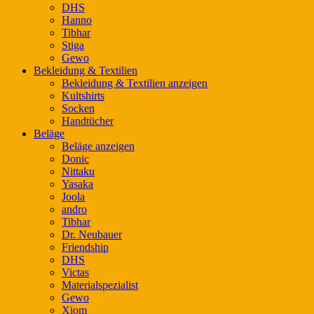
DHS
Hanno
Tibhar
Stiga
Gewo
Bekleidung & Textilien
Bekleidung & Textilien anzeigen
Kultshirts
Socken
Handtücher
Beläge
Beläge anzeigen
Donic
Nittaku
Yasaka
Joola
andro
Tibhar
Dr. Neubauer
Friendship
DHS
Victas
Materialspezialist
Gewo
Xiom