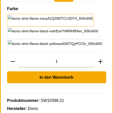
auswählen
Farbe
sw-blau
sw-rot
sw-gelb
Produkt Anzahl: Gib den gewünschten Wert 
In den Warenkorb
Produktnummer:
SW10398.21
Hersteller:
Donic