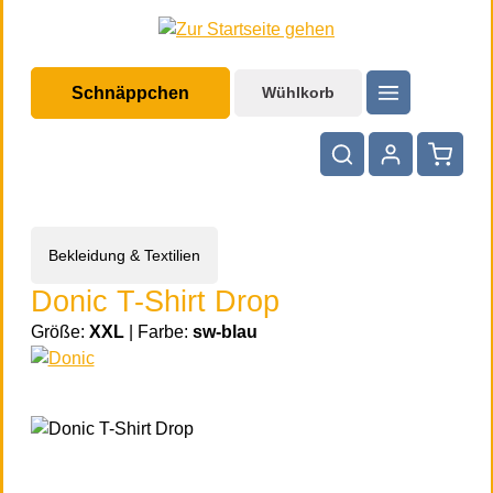
halt springen
Schnäppchen
Wühlkorb
Warenko
Bekleidung & Textilien
Donic T-Shirt Drop
Größe:
XXL
|
Farbe:
sw-blau
Bildergalerie überspringen