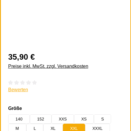
35,90 €
Preise inkl. MwSt. zzgl. Versandkosten
Durchschnittliche Bewertung von 0 von 5 Sternen
Bewerten
auswählen
Größe
140
152
XXS
XS
S
M
L
XL
XXL
XXXL