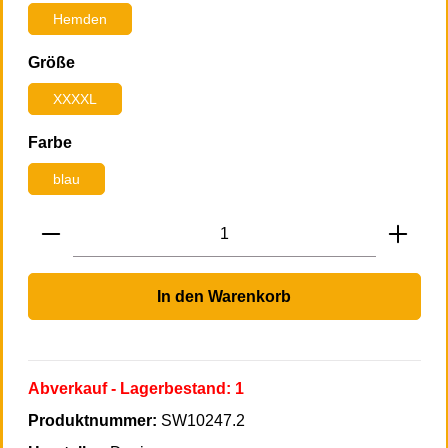
Hemden
auswählen
Größe
XXXXL
auswählen
Farbe
blau
Produkt Anzahl: Gib den gewünschten Wert 
In den Warenkorb
Abverkauf
- Lagerbestand:
1
Produktnummer:
SW10247.2