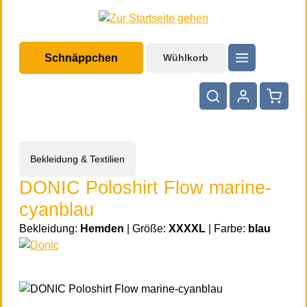
halt springen
Schnäppchen
Wühlkorb
Warenko
Bekleidung & Textilien
DONIC Poloshirt Flow marine-
cyanblau
Bekleidung:
Hemden
|
Größe:
XXXXL
|
Farbe:
blau
Bildergalerie überspringen