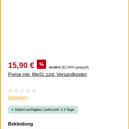
15,90 €
%
42,90 €
(62.94% gespart)
Preise inkl. MwSt. zzgl. Versandkosten
Durchschnittliche Bewertung von 0 von 5 Sternen
Bewerten
Sofort verfügbar, Lieferzeit: 1-3 Tage
auswählen
Bekleidung