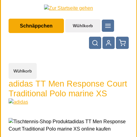
halt springen
Schnäppchen
Wühlkorb
Warenko
Wühlkorb
adidas TT Men Response Court
Traditional Polo marine XS
Bildergalerie überspringen