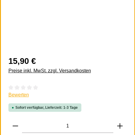
15,90 €
Preise inkl. MwSt. zzgl. Versandkosten
Durchschnittliche Bewertung von 0 von 5 Sternen
Bewerten
Sofort verfügbar, Lieferzeit: 1-3 Tage
Produkt Anzahl: Gib den gewünschten Wert 