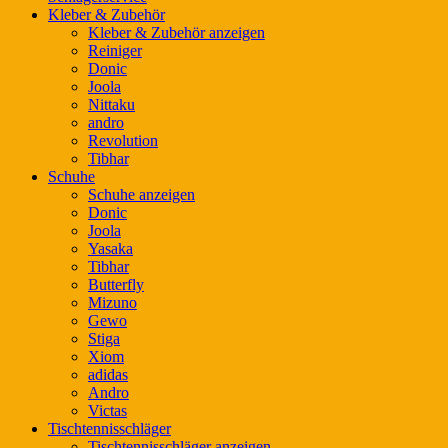
Kleber & Zubehör
Kleber & Zubehör anzeigen
Reiniger
Donic
Joola
Nittaku
andro
Revolution
Tibhar
Schuhe
Schuhe anzeigen
Donic
Joola
Yasaka
Tibhar
Butterfly
Mizuno
Gewo
Stiga
Xiom
adidas
Andro
Victas
Tischtennisschläger
Tischtennisschläger anzeigen