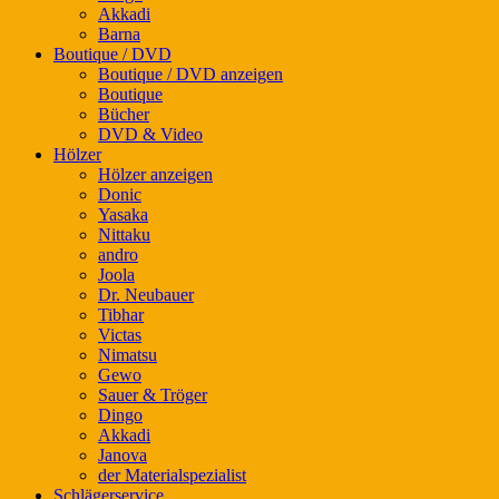
Akkadi
Barna
Boutique / DVD
Boutique / DVD anzeigen
Boutique
Bücher
DVD & Video
Hölzer
Hölzer anzeigen
Donic
Yasaka
Nittaku
andro
Joola
Dr. Neubauer
Tibhar
Victas
Nimatsu
Gewo
Sauer & Tröger
Dingo
Akkadi
Janova
der Materialspezialist
Schlägerservice