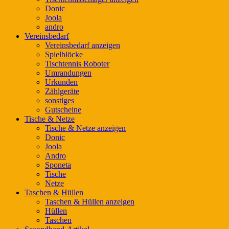
Donic
Joola
andro
Vereinsbedarf
Vereinsbedarf anzeigen
Spielblöcke
Tischtennis Roboter
Umrandungen
Urkunden
Zählgeräte
sonstiges
Gutscheine
Tische & Netze
Tische & Netze anzeigen
Donic
Joola
Andro
Sponeta
Tische
Netze
Taschen & Hüllen
Taschen & Hüllen anzeigen
Hüllen
Taschen