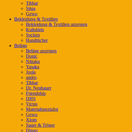
Tibhar
Stiga
Gewo
Bekleidung & Textilien
Bekleidung & Textilien anzeigen
Kultshirts
Socken
Handtücher
Beläge
Beläge anzeigen
Donic
Nittaku
Yasaka
Joola
andro
Tibhar
Dr. Neubauer
Friendship
DHS
Victas
Materialspezialist
Gewo
Xiom
Sauer & Tröger
Dingo