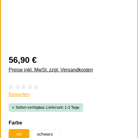
56,90 €
Preise inkl. MwSt. zzgl. Versandkosten
Durchschnittliche Bewertung von 0 von 5 Sternen
Bewerten
Sofort verfügbar, Lieferzeit: 1-3 Tage
auswählen
Farbe
rot
schwarz