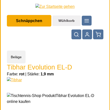
halt springen
Schnäppchen
Wühlkorb
Warenko
Beläge
Tibhar Evolution EL-D
Farbe:
rot
|
Stärke:
1,9 mm
Bildergalerie überspringen