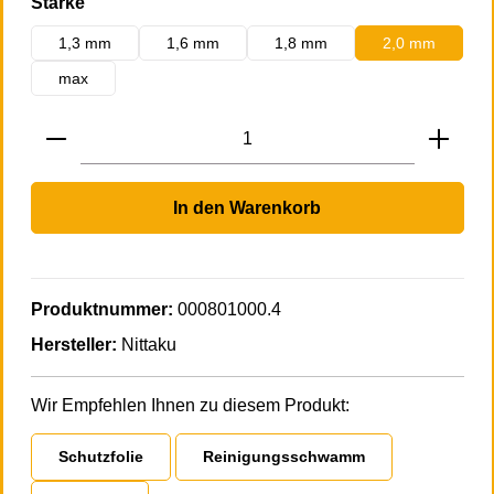
auswählen
Stärke
1,3 mm
1,6 mm
1,8 mm
2,0 mm
max
Produkt Anzahl: Gib den gewünschten Wert 
In den Warenkorb
Produktnummer:
000801000.4
Hersteller:
Nittaku
Wir Empfehlen Ihnen zu diesem Produkt:
Schutzfolie
Reinigungsschwamm