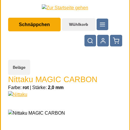
halt springen
Schnäppchen
Wühlkorb
Warenko
Beläge
Nittaku MAGIC CARBON
Farbe:
rot
|
Stärke:
2,0 mm
Bildergalerie überspringen