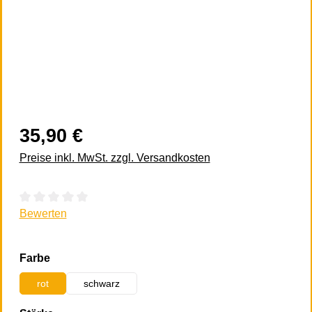
35,90 €
Preise inkl. MwSt. zzgl. Versandkosten
Durchschnittliche Bewertung von 0 von 5 Sternen
Bewerten
auswählen
Farbe
rot
schwarz