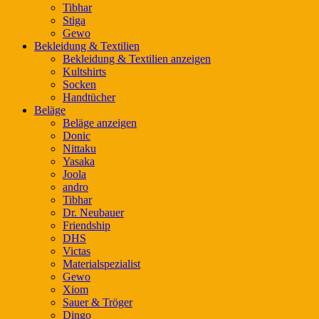
Tibhar
Stiga
Gewo
Bekleidung & Textilien
Bekleidung & Textilien anzeigen
Kultshirts
Socken
Handtücher
Beläge
Beläge anzeigen
Donic
Nittaku
Yasaka
Joola
andro
Tibhar
Dr. Neubauer
Friendship
DHS
Victas
Materialspezialist
Gewo
Xiom
Sauer & Tröger
Dingo