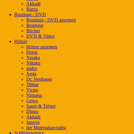
Akkadi
Barna
Boutique / DVD
Boutique / DVD anzeigen
Boutique
Bücher
DVD & Video
Hölzer
Hölzer anzeigen
Donic
Yasaka
Nittaku
andro
Joola
Dr. Neubauer
Tibhar
Victas
Nimatsu
Gewo
Sauer & Tröger
Dingo
Akkadi
Janova
der Materialspezialist
Schlägerservice