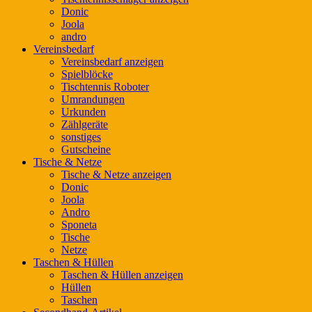
Donic
Joola
andro
Vereinsbedarf
Vereinsbedarf anzeigen
Spielblöcke
Tischtennis Roboter
Umrandungen
Urkunden
Zählgeräte
sonstiges
Gutscheine
Tische & Netze
Tische & Netze anzeigen
Donic
Joola
Andro
Sponeta
Tische
Netze
Taschen & Hüllen
Taschen & Hüllen anzeigen
Hüllen
Taschen