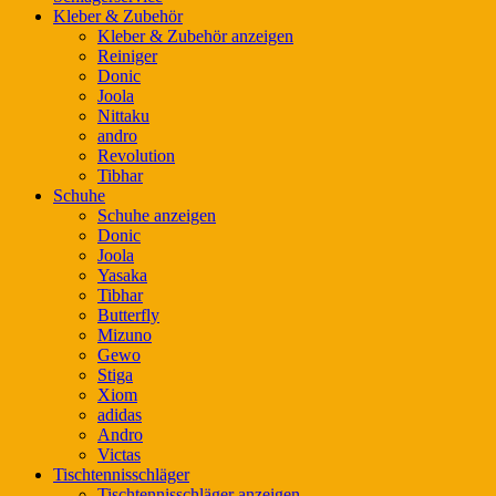
Kleber & Zubehör
Kleber & Zubehör anzeigen
Reiniger
Donic
Joola
Nittaku
andro
Revolution
Tibhar
Schuhe
Schuhe anzeigen
Donic
Joola
Yasaka
Tibhar
Butterfly
Mizuno
Gewo
Stiga
Xiom
adidas
Andro
Victas
Tischtennisschläger
Tischtennisschläger anzeigen