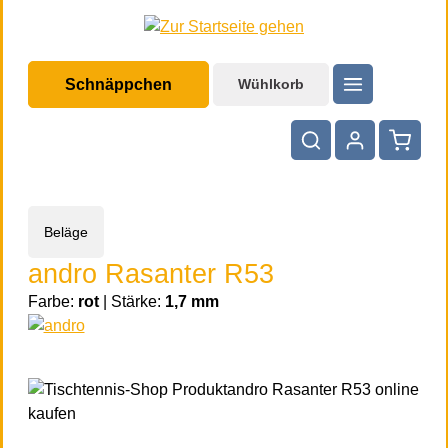
halt springen
Schnäppchen
Wühlkorb
Warenko
Beläge
andro Rasanter R53
Farbe:
rot
|
Stärke:
1,7 mm
Bildergalerie überspringen