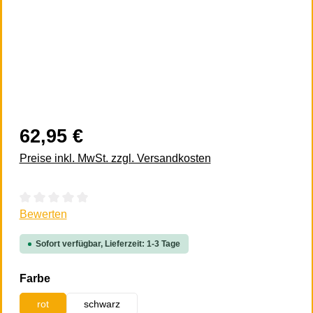
62,95 €
Preise inkl. MwSt. zzgl. Versandkosten
Durchschnittliche Bewertung von 0 von 5 Sternen
Bewerten
Sofort verfügbar, Lieferzeit: 1-3 Tage
auswählen
Farbe
rot
schwarz