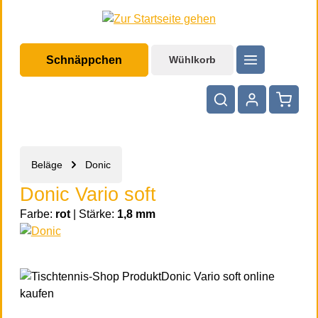
halt springen
Schnäppchen
Wühlkorb
Warenko
Beläge
Donic
Donic Vario soft
Farbe:
rot
|
Stärke:
1,8 mm
Bildergalerie überspringen