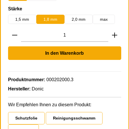
auswählen
Stärke
1,5 mm
1,8 mm
2,0 mm
max
Produkt Anzahl: Gib den gewünschten Wert 
In den Warenkorb
Produktnummer:
000202000.3
Hersteller:
Donic
Wir Empfehlen Ihnen zu diesem Produkt:
Schutzfolie
Reinigungsschwamm