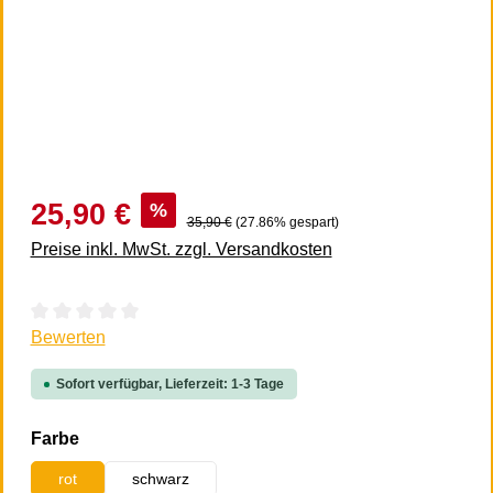
25,90 €
%
35,90 €
(27.86% gespart)
Preise inkl. MwSt. zzgl. Versandkosten
Durchschnittliche Bewertung von 0 von 5 Sternen
Bewerten
Sofort verfügbar, Lieferzeit: 1-3 Tage
auswählen
Farbe
rot
schwarz