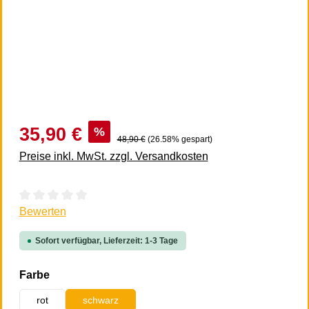
35,90 €
%
48,90 €
(26.58% gespart)
Preise inkl. MwSt. zzgl. Versandkosten
Durchschnittliche Bewertung von 0 von 5 Sternen
Bewerten
Sofort verfügbar, Lieferzeit: 1-3 Tage
auswählen
Farbe
rot
schwarz