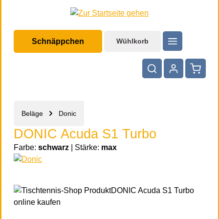
halt springen
Schnäppchen
Wühlkorb
Warenko
Beläge
Donic
DONIC Acuda S1 Turbo
Farbe:
schwarz
|
Stärke:
max
Bildergalerie überspringen